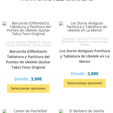
Carnaval
,
Cuerda
,
El Tío de la Tiza
,
Nivel Medio
,
Popular y tradicionales
,
Cuerda
,
Jacques Offenbach
,
Música
Ukelele
clásica
,
Nivel Medio
,
Ópera
,
Ukelele
Los Duros Antiguos Partitura
Barcarola (Offenbach)
y Tablatura de Ukelele en La
Tablatura y Partitura del
Menor
Punteo de Ukelele (Guitar
Tabs) Tono Original
Desde:
3,99
€
Desde:
3,99
€
Seleccionar opciones
Seleccionar opciones