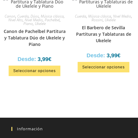
Canon
,
Cuerda
,
Dúos
,
Música clásica
,
Cuerda
,
Música clásica
,
Nivel Medio
,
Nivel Alto
,
Nivel Medio
,
Pachelbel
,
Rossini
,
Ukelele
Piano
,
Ukelele
El Barbero de Sevilla
Canon de Pachelbel Partitura
Partituras y Tablaturas de
y Tablatura Dúo de Ukelele y
Ukelele
Piano
Desde:
3,99
€
Desde:
3,99
€
Seleccionar opciones
Seleccionar opciones
Información