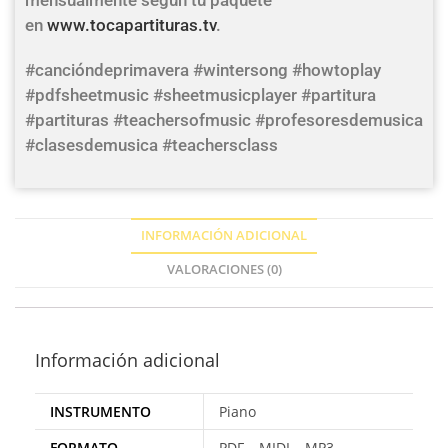
mensualmente según tu paquete
en
www.tocapartituras.tv
.
#cancióndeprimavera #wintersong #howtoplay
#pdfsheetmusic #sheetmusicplayer #partitura
#partituras #teachersofmusic #profesoresdemusica
#clasesdemusica #teachersclass
INFORMACIÓN ADICIONAL
VALORACIONES (0)
Información adicional
INSTRUMENTO
Piano
FORMATO
PDF – MIDI – MP3