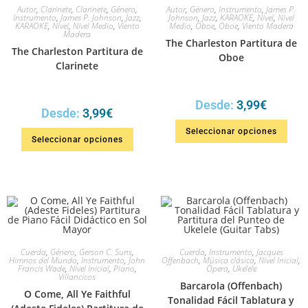
Autor
,
Clarinete
,
Clarinete
,
Género
,
Autor
,
Género
,
Instrumento
,
James P.
Instrumento
,
James P. Johnson
,
Jazz
,
Johnson
,
Jazz
,
KARAOKE
,
Nivel
,
Nivel
KARAOKE
,
Nivel
,
Nivel Medio
,
Viento
Medio
,
Oboe
,
Oboe
,
Viento Madera
Madera
The Charleston Partitura de
The Charleston Partitura de
Oboe
Clarinete
Desde:
3,99
€
Desde:
3,99
€
Seleccionar opciones
Seleccionar opciones
Cuerda
,
Género
,
Gerson C. Suns
,
Cuerda
,
Instrumento
,
Jacques
Himnos del Mundo
,
Instrumento
,
John
Offenbach
,
Música clásica
,
Nivel Inicial
,
Francis Wade
,
Nivel Inicial
,
Piano
,
Ópera
,
Ukelele
Villancicos
Barcarola (Offenbach)
O Come, All Ye Faithful
Tonalidad Fácil Tablatura y