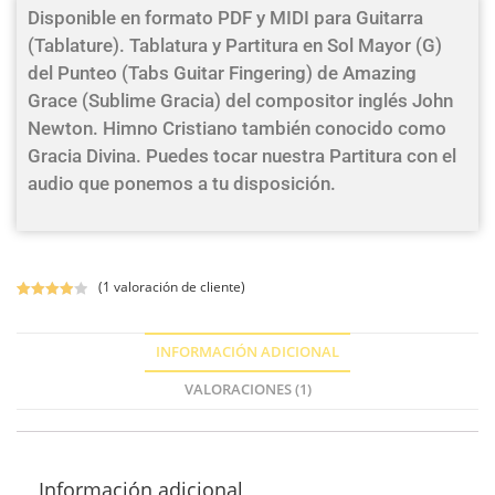
Disponible en formato PDF y MIDI para Guitarra
(Tablature). Tablatura y Partitura en Sol Mayor (G)
del Punteo (Tabs Guitar Fingering) de Amazing
Grace (Sublime Gracia) del compositor inglés John
Newton. Himno Cristiano también conocido como
Gracia Divina. Puedes tocar nuestra Partitura con el
audio que ponemos a tu disposición.
(
1
valoración de cliente)
Valorado
1
con
4.00
INFORMACIÓN ADICIONAL
de 5 en
base a
VALORACIONES (1)
valoración
de un
cliente
Información adicional