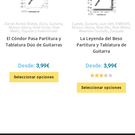
Daniel Alomía Robles
,
Dúos
,
Guitarra
,
Cuerda
,
Guitarra
,
Juan Vert
,
KARAOKE
,
Música clásica
,
Nivel Inicial
,
Nivel
Música clásica
,
Nivel Alto
,
Nivel Medio
,
Medio
,
Popular y tradicionales
Reveriano Soutullo
,
Zarzuela
El Cóndor Pasa Partitura y
La Leyenda del Beso
Tablatura Dúo de Guitarras
Partitura y Tablatura de
Guitarra
Desde:
3,99
€
Desde:
3,99
€
Seleccionar opciones
Valorado
Seleccionar opciones
en
3.50
de 5