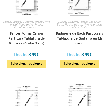
Canon
,
Cuerda
,
Guitarra
,
Infantil
,
Nivel
Cuerda
,
Guitarra
,
Johann Sebastian
Inicial
,
Popular / Anónimo
,
Bach
,
Música clásica
,
Nivel Alto
,
Nivel
Popular/Tradicional
Medio
,
Suite
Fantes Forma Canon
Badinerie de Bach Partitura y
Partitura Tablatura de
Tablatura de Guitarra en Mi
Guitarra (Guitar Tabs)
menor
Desde:
3,99
€
Desde:
3,99
€
Seleccionar opciones
Seleccionar opciones