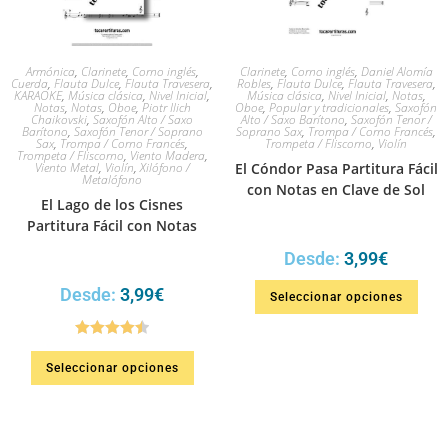
Armónica
,
Clarinete
,
Corno inglés
,
Clarinete
,
Corno inglés
,
Daniel Alomía
Cuerda
,
Flauta Dulce
,
Flauta Travesera
,
Robles
,
Flauta Dulce
,
Flauta Travesera
,
KARAOKE
,
Música clásica
,
Nivel Inicial
,
Música clásica
,
Nivel Inicial
,
Notas
,
Notas
,
Notas
,
Oboe
,
Piotr Ilich
Oboe
,
Popular y tradicionales
,
Saxofón
Chaikovski
,
Saxofón Alto / Saxo
Alto / Saxo Barítono
,
Saxofón Tenor /
Barítono
,
Saxofón Tenor / Soprano
Soprano Sax
,
Trompa / Corno Francés
,
Sax
,
Trompa / Corno Francés
,
Trompeta / Fliscorno
,
Violín
Trompeta / Fliscorno
,
Viento Madera
,
Viento Metal
,
Violín
,
Xilófono /
El Cóndor Pasa Partitura Fácil
Metalófono
con Notas en Clave de Sol
El Lago de los Cisnes
Partitura Fácil con Notas
Desde:
3,99
€
Desde:
3,99
€
Seleccionar opciones
Valorado
Seleccionar opciones
en
4.50
de
5