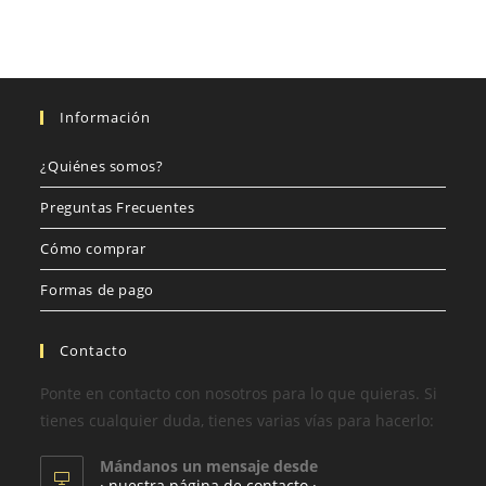
Información
¿Quiénes somos?
Preguntas Frecuentes
Cómo comprar
Formas de pago
Contacto
Ponte en contacto con nosotros para lo que quieras. Si
tienes cualquier duda, tienes varias vías para hacerlo:
Mándanos un mensaje desde
· nuestra página de contacto ·