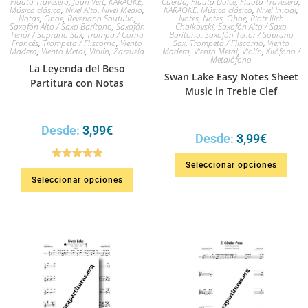
Flauta Travesera
,
Juan Vert
,
KARAOKE
,
Cuerda
,
Flauta Dulce
,
Flauta Travesera
,
Música clásica
,
Nivel Alto
,
Nivel Medio
,
KARAOKE
,
Música clásica
,
Nivel Inicial
,
Notas
,
Oboe
,
Reveriano Soutullo
,
Notes
,
Notes
,
Oboe
,
Piotr Ilich
Saxofón Alto / Saxo Barítono
,
Saxofón
Chaikovski
,
Saxofón Alto / Saxo
Tenor / Soprano Sax
,
Trompa / Corno
Barítono
,
Saxofón Tenor / Soprano
Francés
,
Trompeta / Fliscorno
,
Viento
Sax
,
Trompeta / Fliscorno
,
Viento
Madera
,
Viento Metal
,
Violín
,
Zarzuela
Madera
,
Viento Metal
,
Violín
,
Xilófono /
Metalófono
La Leyenda del Beso
Swan Lake Easy Notes Sheet
Partitura con Notas
Music in Treble Clef
Desde:
3,99
€
Desde:
3,99
€
Seleccionar opciones
Valorado en
Seleccionar opciones
5.00
de 5