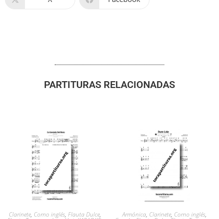
PARTITURAS RELACIONADAS
Clarinete
,
Corno inglés
,
Flauta Dulce
,
Armónica
,
Clarinete
,
Corno inglés
,