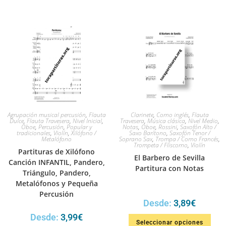
Agrupación musical percusión
,
Flauta
Clarinete
,
Corno inglés
,
Flauta
Dulce
,
Flauta Travesera
,
Nivel Inicial
,
Travesera
,
Música clásica
,
Nivel Medio
,
Oboe
,
Percusión
,
Popular y
Notas
,
Oboe
,
Rossini
,
Saxofón Alto /
tradicionales
,
Violín
,
Xilófono /
Saxo Barítono
,
Saxofón Tenor /
Metalófono
Soprano Sax
,
Trompa / Corno Francés
,
Trompeta / Fliscorno
,
Violín
Partituras de Xilófono
El Barbero de Sevilla
Canción INFANTIL, Pandero,
Partitura con Notas
Triángulo, Pandero,
Metalófonos y Pequeña
Percusión
Desde:
3,89
€
Desde:
3,99
€
Seleccionar opciones