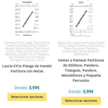
Clarinete
,
Corno inglés
,
Flauta Dulce
,
Agrupación musical percusión
,
Flauta
Flauta Travesera
,
Georg Friedrich
Dulce
,
Flauta Travesera
,
Nivel Inicial
,
Händel
,
Música clásica
,
Nivel Inicial
,
Oboe
,
Percusión
,
Popular y
Notas
,
Oboe
,
Saxofón Alto / Saxo
tradicionales
,
Violín
,
Xilófono /
Barítono
,
Saxofón Tenor / Soprano
Metalófono
Sax
,
Trompa / Corno Francés
,
Trompeta / Fliscorno
,
Violín
Vamos a Palmear Partituras
de Xilófono, Pandero,
Lascia Ch’io Pianga de Handel
Triángulo, Pandero,
Partitura con Notas
Metalófonos y Pequeña
Percusión
Desde:
3,99
€
Desde:
3,99
€
Seleccionar opciones
Seleccionar opciones