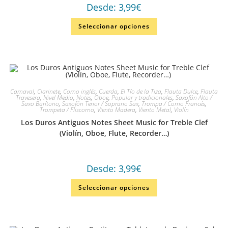
Desde:
3,99
€
Seleccionar opciones
Carnaval
,
Clarinete
,
Corno inglés
,
Cuerda
,
El Tío de la Tiza
,
Flauta Dulce
,
Flauta
Travesera
,
Nivel Medio
,
Notes
,
Oboe
,
Popular y tradicionales
,
Saxofón Alto /
Saxo Barítono
,
Saxofón Tenor / Soprano Sax
,
Trompa / Corno Francés
,
Trompeta / Fliscorno
,
Viento Madera
,
Viento Metal
,
Violín
Los Duros Antiguos Notes Sheet Music for Treble Clef
(Violín, Oboe, Flute, Recorder…)
Desde:
3,99
€
Seleccionar opciones