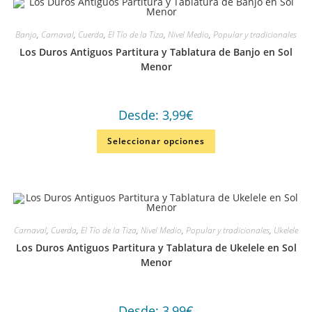
Banjo
,
Carnaval
,
Cuerda
,
El Tío de la Tiza
,
Nivel Medio
,
Popular y tradicionales
Los Duros Antiguos Partitura y Tablatura de Banjo en Sol
Menor
Desde:
3,99
€
Seleccionar opciones
Carnaval
,
Cuerda
,
El Tío de la Tiza
,
Nivel Medio
,
Popular y tradicionales
,
Ukelele
Los Duros Antiguos Partitura y Tablatura de Ukelele en Sol
Menor
Desde:
3,99
€