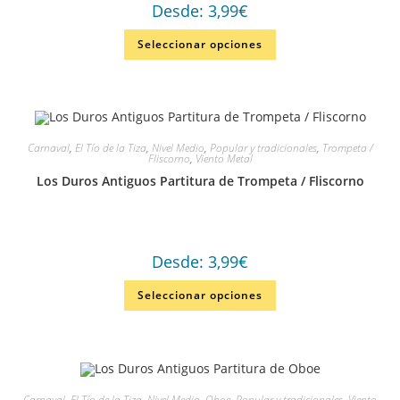
Desde:
3,99
€
Seleccionar opciones
Carnaval
,
El Tío de la Tiza
,
Nivel Medio
,
Popular y tradicionales
,
Trompeta /
Fliscorno
,
Viento Metal
Los Duros Antiguos Partitura de Trompeta / Fliscorno
Desde:
3,99
€
Seleccionar opciones
Carnaval
,
El Tío de la Tiza
,
Nivel Medio
,
Oboe
,
Popular y tradicionales
,
Viento