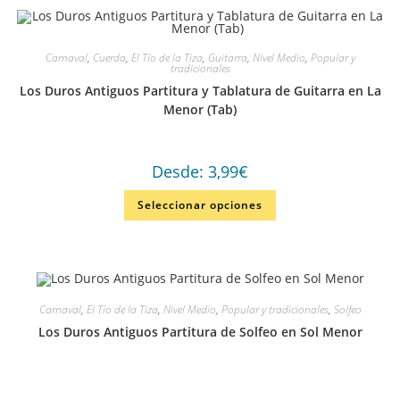
Carnaval
,
Cuerda
,
El Tío de la Tiza
,
Guitarra
,
Nivel Medio
,
Popular y
tradicionales
Los Duros Antiguos Partitura y Tablatura de Guitarra en La
Menor (Tab)
Desde:
3,99
€
Seleccionar opciones
Carnaval
,
El Tío de la Tiza
,
Nivel Medio
,
Popular y tradicionales
,
Solfeo
Los Duros Antiguos Partitura de Solfeo en Sol Menor