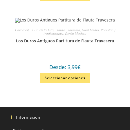
Carnaval
,
El Tío de la Tiza
,
Flauta Travesera
,
Nivel Medio
,
Popular y
tradicionales
,
Viento Madera
Los Duros Antiguos Partitura de Flauta Travesera
Desde:
3,99
€
Seleccionar opciones
Información