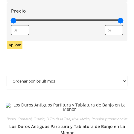
Precio
Aplicar
Banjo
,
Carnaval
,
Cuerda
,
El Tío de la Tiza
,
Nivel Medio
,
Popular y tradicionales
Los Duros Antiguos Partitura y Tablatura de Banjo en La
Menor