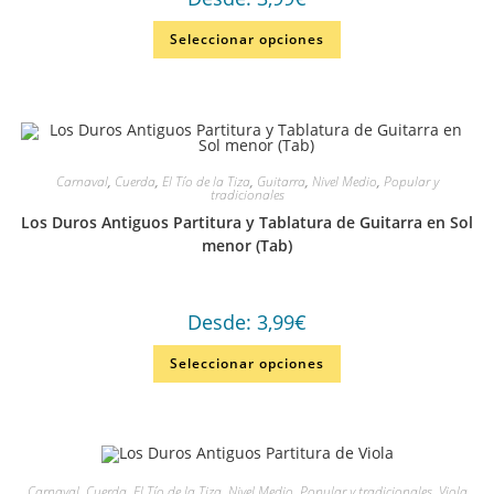
Seleccionar opciones
Carnaval
,
Cuerda
,
El Tío de la Tiza
,
Guitarra
,
Nivel Medio
,
Popular y
tradicionales
Los Duros Antiguos Partitura y Tablatura de Guitarra en Sol
menor (Tab)
Desde:
3,99
€
Seleccionar opciones
Carnaval
,
Cuerda
,
El Tío de la Tiza
,
Nivel Medio
,
Popular y tradicionales
,
Viola