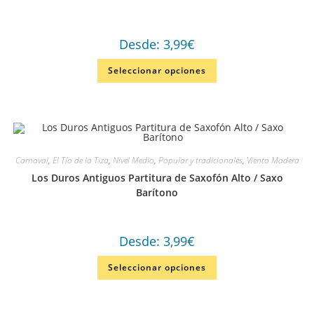
Desde:
3,99
€
Seleccionar opciones
Carnaval
,
El Tío de la Tiza
,
Nivel Medio
,
Popular y tradicionales
,
Viento Madera
Los Duros Antiguos Partitura de Saxofón Alto / Saxo
Barítono
Desde:
3,99
€
Seleccionar opciones