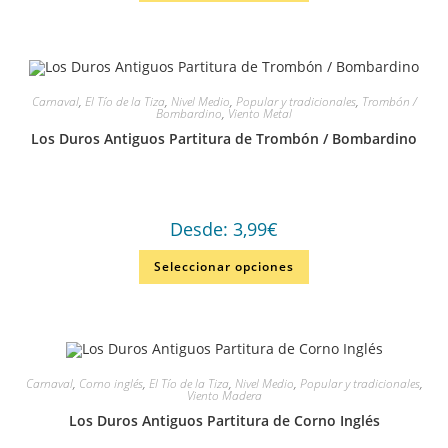
Carnaval
,
El Tío de la Tiza
,
Nivel Medio
,
Popular y tradicionales
,
Trombón /
Bombardino
,
Viento Metal
Los Duros Antiguos Partitura de Trombón / Bombardino
Desde:
3,99
€
Seleccionar opciones
Carnaval
,
Corno inglés
,
El Tío de la Tiza
,
Nivel Medio
,
Popular y tradicionales
,
Viento Madera
Los Duros Antiguos Partitura de Corno Inglés