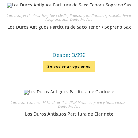
Carnaval
,
El Tío de la Tiza
,
Nivel Medio
,
Popular y tradicionales
,
Saxofón Tenor
/ Soprano Sax
,
Viento Madera
Los Duros Antiguos Partitura de Saxo Tenor / Soprano Sax
Desde:
3,99
€
Seleccionar opciones
Carnaval
,
Clarinete
,
El Tío de la Tiza
,
Nivel Medio
,
Popular y tradicionales
,
Viento Madera
Los Duros Antiguos Partitura de Clarinete