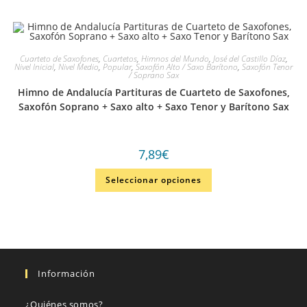
Cuarteto de Saxofones
,
Cuartetos
,
Himnos del Mundo
,
José del Castillo Díaz
,
Nivel Inicial
,
Nivel Medio
,
Popular
,
Saxofón Alto / Saxo Barítono
,
Saxofón Tenor
/ Soprano Sax
Himno de Andalucía Partituras de Cuarteto de Saxofones,
Saxofón Soprano + Saxo alto + Saxo Tenor y Barítono Sax
7,89
€
Seleccionar opciones
Información
¿Quiénes somos?