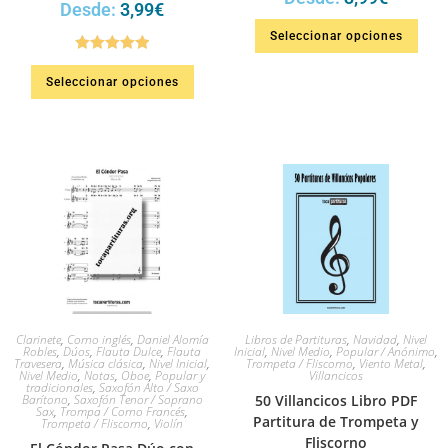
Desde:
3,99
€
Seleccionar opciones
Valorado en
Seleccionar opciones
5.00
de 5
Clarinete
,
Corno inglés
,
Daniel Alomía
Libros de Partituras
,
Navidad
,
Nivel
Robles
,
Dúos
,
Flauta Dulce
,
Flauta
Inicial
,
Nivel Medio
,
Popular / Anónimo
,
Travesera
,
Música clásica
,
Nivel Inicial
,
Trompeta / Fliscorno
,
Viento Metal
,
Nivel Medio
,
Notas
,
Oboe
,
Popular y
Villancicos
tradicionales
,
Saxofón Alto / Saxo
Barítono
,
Saxofón Tenor / Soprano
50 Villancicos Libro PDF
Sax
,
Trompa / Corno Francés
,
Partitura de Trompeta y
Trompeta / Fliscorno
,
Violín
Fliscorno