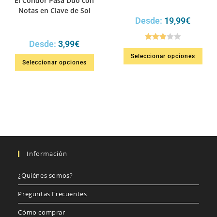
El Cóndor Pasa Dúo con
Notas en Clave de Sol
Desde:
19,99
€
Desde:
3,99
€
Valorad
Seleccionar opciones
o en
Seleccionar opciones
3.00
de
5
Información
¿Quiénes somos?
Preguntas Frecuentes
Cómo comprar