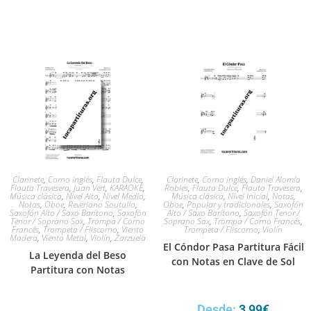
Clarinete
,
Corno inglés
,
Flauta Dulce
,
Clarinete
,
Corno inglés
,
Daniel Alomía
Flauta Travesera
,
Juan Vert
,
KARAOKE
,
Robles
,
Flauta Dulce
,
Flauta Travesera
,
Música clásica
,
Nivel Alto
,
Nivel Medio
,
Música clásica
,
Nivel Inicial
,
Notas
,
Notas
,
Oboe
,
Reveriano Soutullo
,
Oboe
,
Popular y tradicionales
,
Saxofón
Saxofón Alto / Saxo Barítono
,
Saxofón
Alto / Saxo Barítono
,
Saxofón Tenor /
Tenor / Soprano Sax
,
Trompa / Corno
Soprano Sax
,
Trompa / Corno Francés
,
Francés
,
Trompeta / Fliscorno
,
Viento
Trompeta / Fliscorno
,
Violín
Madera
,
Viento Metal
,
Violín
,
Zarzuela
El Cóndor Pasa Partitura Fácil
La Leyenda del Beso
con Notas en Clave de Sol
Partitura con Notas
Desde:
3,99
€