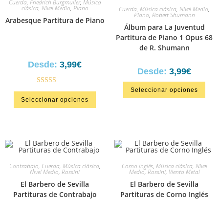
Cuerda
,
Friedrich Burgmuller
,
Música
clásica
,
Nivel Medio
,
Piano
Cuerda
,
Música clásica
,
Nivel Medio
,
Piano
,
Robert Shumann
Arabesque Partitura de Piano
Álbum para La Juventud
Partitura de Piano 1 Opus 68
de R. Shumann
Desde:
3,99
€
Desde:
3,99
€
Valorado en
Seleccionar opciones
Seleccionar opciones
5.00
de 5
Contrabajo
,
Cuerda
,
Música clásica
,
Corno inglés
,
Música clásica
,
Nivel
Nivel Medio
,
Rossini
Medio
,
Rossini
,
Viento Metal
El Barbero de Sevilla
El Barbero de Sevilla
Partituras de Contrabajo
Partituras de Corno Inglés