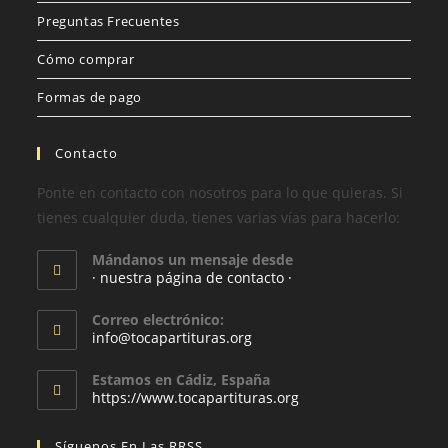
Preguntas Frecuentes
Cómo comprar
Formas de pago
Contacto
Ponte en contacto con nosotros para lo que quieras. Si
tienes cualquier duda, tienes varias vías para hacerlo:
Mándanos un mensaje desde
· nuestra página de contacto ·
Correo electrónico:
info@tocapartituras.org
Estamos en Cádiz, España
https://www.tocapartituras.org
Síguenos En Las RRSS