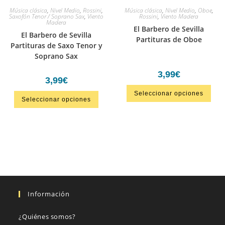
Música clásica
,
Nivel Medio
,
Rossini
,
Música clásica
,
Nivel Medio
,
Oboe
,
Saxofón Tenor / Soprano Sax
,
Viento
Rossini
,
Viento Madera
Madera
El Barbero de Sevilla
El Barbero de Sevilla
Partituras de Oboe
Partituras de Saxo Tenor y
Soprano Sax
3,99
€
3,99
€
Seleccionar opciones
Seleccionar opciones
Información
¿Quiénes somos?