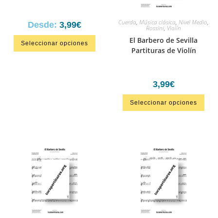
Cuerda
,
Música clásica
,
Nivel Medio
,
Desde:
3,99
€
Rossini
,
Violín
El Barbero de Sevilla
Seleccionar opciones
Partituras de Violín
3,99
€
Seleccionar opciones