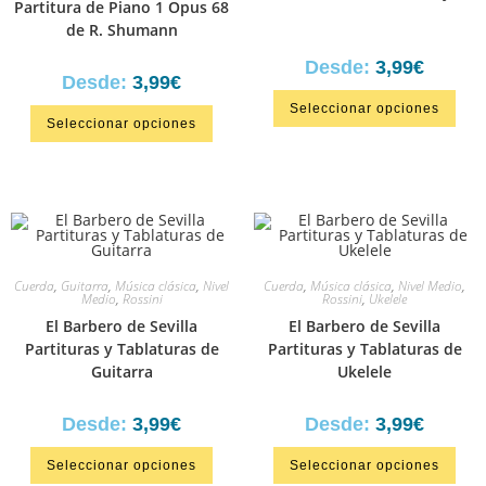
Partitura de Piano 1 Opus 68
de R. Shumann
Desde:
3,99
€
Desde:
3,99
€
Seleccionar opciones
Seleccionar opciones
Cuerda
,
Guitarra
,
Música clásica
,
Nivel
Cuerda
,
Música clásica
,
Nivel Medio
,
Medio
,
Rossini
Rossini
,
Ukelele
El Barbero de Sevilla
El Barbero de Sevilla
Partituras y Tablaturas de
Partituras y Tablaturas de
Guitarra
Ukelele
Desde:
3,99
€
Desde:
3,99
€
Seleccionar opciones
Seleccionar opciones