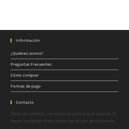
Información
¿Quiénes somos?
Preguntas Frecuentes
Cómo comprar
Formas de pago
Contacto
Ponte en contacto con nosotros para lo que quieras. Si
tienes cualquier duda, tienes varias vías para hacerlo: