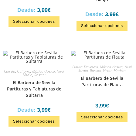
Desde:
3,99
€
Desde:
3,99
€
Seleccionar opciones
Seleccionar opciones
Flauta Travesera
,
Música clásica
,
Nivel
Medio
,
Rossini
,
Viento Madera
Cuerda
,
Guitarra
,
Música clásica
,
Nivel
Medio
,
Rossini
El Barbero de Sevilla
El Barbero de Sevilla
Partituras de Flauta
Partituras y Tablaturas de
Guitarra
3,99
€
Desde:
3,99
€
Seleccionar opciones
Seleccionar opciones