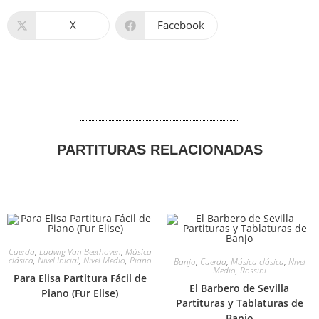
X
Facebook
PARTITURAS RELACIONADAS
Cuerda
,
Ludwig Van Beethoven
,
Música
clásica
,
Nivel Inicial
,
Nivel Medio
,
Piano
Banjo
,
Cuerda
,
Música clásica
,
Nivel
Medio
,
Rossini
Para Elisa Partitura Fácil de
El Barbero de Sevilla
Piano (Fur Elise)
Partituras y Tablaturas de
Banjo