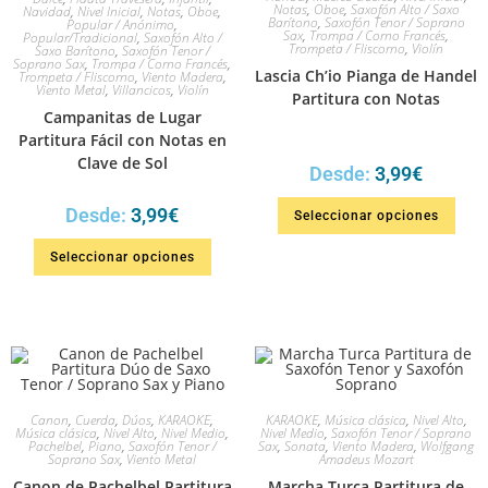
Notas
,
Oboe
,
Saxofón Alto / Saxo
Navidad
,
Nivel Inicial
,
Notas
,
Oboe
,
Barítono
,
Saxofón Tenor / Soprano
Popular / Anónimo
,
Sax
,
Trompa / Corno Francés
,
Popular/Tradicional
,
Saxofón Alto /
Trompeta / Fliscorno
,
Violín
Saxo Barítono
,
Saxofón Tenor /
Soprano Sax
,
Trompa / Corno Francés
,
Lascia Ch’io Pianga de Handel
Trompeta / Fliscorno
,
Viento Madera
,
Viento Metal
,
Villancicos
,
Violín
Partitura con Notas
Campanitas de Lugar
Partitura Fácil con Notas en
Clave de Sol
Desde:
3,99
€
Desde:
3,99
€
Seleccionar opciones
Seleccionar opciones
Canon
,
Cuerda
,
Dúos
,
KARAOKE
,
KARAOKE
,
Música clásica
,
Nivel Alto
,
Música clásica
,
Nivel Alto
,
Nivel Medio
,
Nivel Medio
,
Saxofón Tenor / Soprano
Pachelbel
,
Piano
,
Saxofón Tenor /
Sax
,
Sonata
,
Viento Madera
,
Wolfgang
Soprano Sax
,
Viento Metal
Amadeus Mozart
Canon de Pachelbel Partitura
Marcha Turca Partitura de