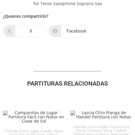
¿Quieres compartirlo?
X
Facebook
PARTITURAS RELACIONADAS
Clarinete
,
Corno inglés
,
Flauta Dulce
,
Flauta Travesera
,
Georg Friedrich
Clarinete
,
Corno inglés
,
Cuerda
,
Flauta
Händel
,
Música clásica
,
Nivel Inicial
,
Dulce
,
Flauta Travesera
,
Infantil
,