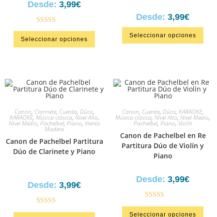
Desde:
3,99
€
Desde:
3,99
€
Valorado en
Seleccionar opciones
Seleccionar opciones
5.00
de 5
Canon
,
Clarinete
,
Cuerda
,
Dúos
,
Canon
,
Cuerda
,
Dúos
,
KARAOKE
,
KARAOKE
,
Música clásica
,
Nivel Alto
,
Música clásica
,
Nivel Alto
,
Nivel Medio
,
Nivel Medio
,
Pachelbel
,
Piano
,
Viento
Pachelbel
,
Piano
,
Violín
Madera
Canon de Pachelbel en Re
Canon de Pachelbel Partitura
Partitura Dúo de Violín y
Dúo de Clarinete y Piano
Piano
Desde:
3,99
€
Desde:
3,99
€
Valorado en
Valorado en
Seleccionar opciones
5.00
de 5