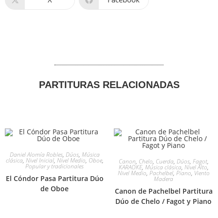
PARTITURAS RELACIONADAS
Daniel Alomía Robles
,
Dúos
,
Música
clásica
,
Nivel Inicial
,
Nivel Medio
,
Oboe
,
Canon
,
Chelo
,
Cuerda
,
Dúos
,
Fagot
,
Popular y tradicionales
KARAOKE
,
Música clásica
,
Nivel Alto
,
Nivel Medio
,
Pachelbel
,
Piano
,
Viento
El Cóndor Pasa Partitura Dúo
Madera
de Oboe
Canon de Pachelbel Partitura
Dúo de Chelo / Fagot y Piano