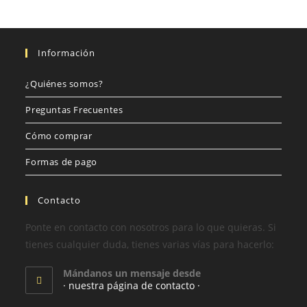
Información
¿Quiénes somos?
Preguntas Frecuentes
Cómo comprar
Formas de pago
Contacto
Ponte en contacto con nosotros para lo que quieras. Si
tienes cualquier duda, tienes varias vías para hacerlo:
Mándanos un mensaje desde
· nuestra página de contacto ·