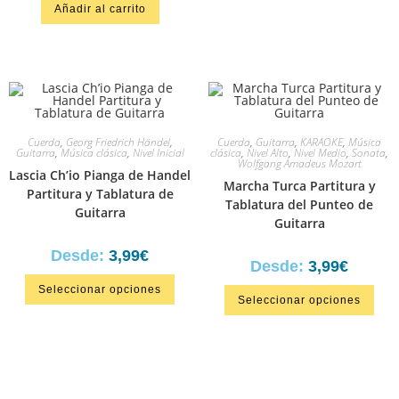
Añadir al carrito
en
4.33
de
5
Cuerda
,
Georg Friedrich Händel
,
Cuerda
,
Guitarra
,
KARAOKE
,
Música
Guitarra
,
Música clásica
,
Nivel Inicial
clásica
,
Nivel Alto
,
Nivel Medio
,
Sonata
,
Wolfgang Amadeus Mozart
Lascia Ch’io Pianga de Handel
Marcha Turca Partitura y
Partitura y Tablatura de
Tablatura del Punteo de
Guitarra
Guitarra
Desde:
3,99
€
Desde:
3,99
€
Seleccionar opciones
Seleccionar opciones