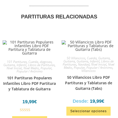
PARTITURAS RELACIONADAS
50 Villancicos
,
Cuerda
,
Guitarra
,
Guitarra
,
Guitarra
,
Infantil
,
Libros de
101 Partituras
,
Cuerda
,
diegosax
,
Partituras
,
Navidad
,
Nivel Inicial
,
Nivel
Guitarra
,
Infantil
,
Libros de Partituras
,
Medio
,
Popular
,
Popular / Anónimo
,
Nivel Inicial
,
Nivel Medio
,
Popular
,
Villancicos
Popular / Anónimo
50 Villancicos Libro PDF
101 Partituras Populares
Partituras y Tablaturas de
Infantiles Libro PDF Partitura
Guitarra (Tabs)
y Tablatura de Guitarra
Desde:
19,99
€
19,99
€
Seleccionar opciones
Valorado