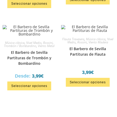
Seleccionar opciones
Seleccionar opciones
Flauta Travesera
,
Música clásica
,
Nivel
Medio
,
Rossini
,
Viento Madera
Música clásica
,
Nivel Medio
,
Rossini
,
Trombón / Bombardino
,
Viento Metal
El Barbero de Sevilla
El Barbero de Sevilla
Partituras de Flauta
Partituras de Trombón y
Bombardino
3,99
€
Desde:
3,99
€
Seleccionar opciones
Seleccionar opciones