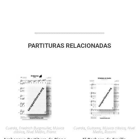
PARTITURAS RELACIONADAS
Cuerda
,
Friedrich Burgmuller
,
Música
Cuerda
,
Guitarra
,
Música clásica
,
Nivel
clásica
,
Nivel Medio
,
Piano
Medio
,
Rossini