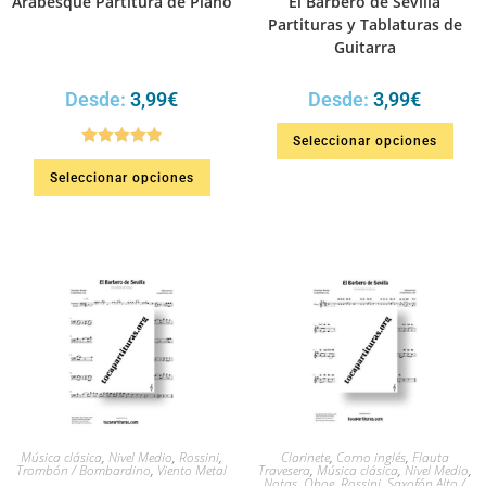
Arabesque Partitura de Piano
El Barbero de Sevilla
Partituras y Tablaturas de
Guitarra
Desde:
3,99
€
Desde:
3,99
€
Seleccionar opciones
Valorado en
Seleccionar opciones
5.00
de 5
Música clásica
,
Nivel Medio
,
Rossini
,
Clarinete
,
Corno inglés
,
Flauta
Trombón / Bombardino
,
Viento Metal
Travesera
,
Música clásica
,
Nivel Medio
,
Notas
,
Oboe
,
Rossini
,
Saxofón Alto /