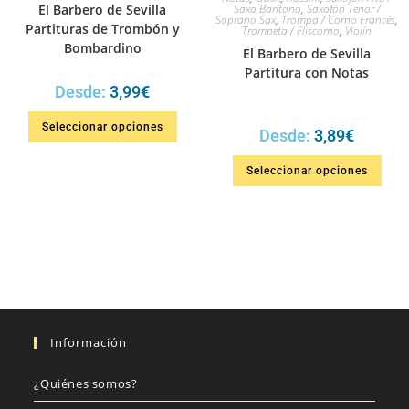
El Barbero de Sevilla
Saxo Barítono
,
Saxofón Tenor /
Soprano Sax
,
Trompa / Corno Francés
,
Partituras de Trombón y
Trompeta / Fliscorno
,
Violín
Bombardino
El Barbero de Sevilla
Partitura con Notas
Desde:
3,99
€
Seleccionar opciones
Desde:
3,89
€
Seleccionar opciones
Información
¿Quiénes somos?