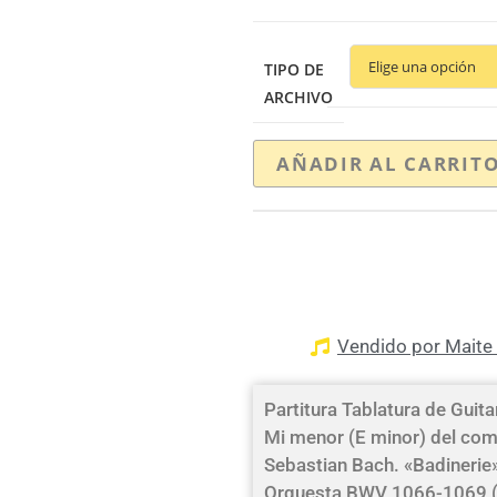
TIPO DE
ARCHIVO
AÑADIR AL CARRIT
Vendido por Maite 
Partitura Tablatura de Guita
Mi menor (E minor) del co
Sebastian Bach. «Badinerie»
Orquesta BWV 1066-1069 (