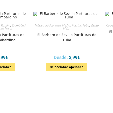
,
Rossini
,
Trombón /
Música clásica
,
Nivel Medio
,
Rossini
,
Tuba
,
Viento
Cuer
nto Metal
Metal
El
a Partituras de
El Barbero de Sevilla Partituras de
mbardino
Tuba
,99
€
Desde:
3,99
€
pciones
Seleccionar opciones