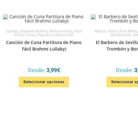
Cuerda
,
Johannes Brahms
,
Música clásica
,
Nivel
Música clásica
,
Nivel Medio
Inicial
,
Piano
,
Popular y tradicionales
Bombardino
,
Vie
Canción de Cuna Partitura de Piano
El Barbero de Sevill
Fácil Brahms Lullaby)
Trombón y Bo
Desde:
3,99
€
Desde:
3
Seleccionar opciones
Seleccionar o