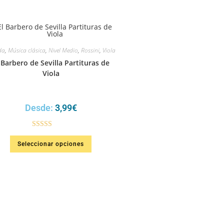
da
,
Música clásica
,
Nivel Medio
,
Rossini
,
Viola
 Barbero de Sevilla Partituras de
Viola
Desde:
3,99
€
Valorado en
Seleccionar opciones
5.00
de 5