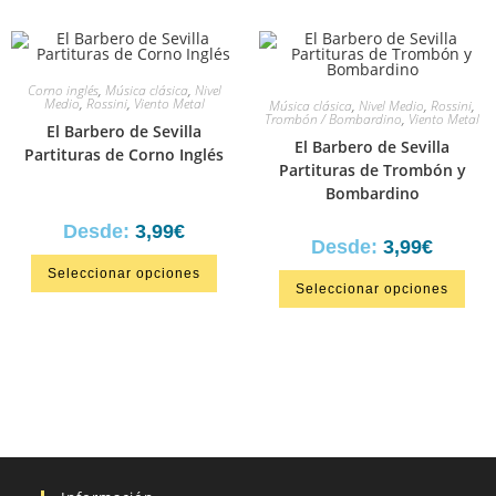
Corno inglés
,
Música clásica
,
Nivel
Medio
,
Rossini
,
Viento Metal
Música clásica
,
Nivel Medio
,
Rossini
,
Trombón / Bombardino
,
Viento Metal
El Barbero de Sevilla
El Barbero de Sevilla
Partituras de Corno Inglés
Partituras de Trombón y
Bombardino
Desde:
3,99
€
Desde:
3,99
€
Seleccionar opciones
Seleccionar opciones