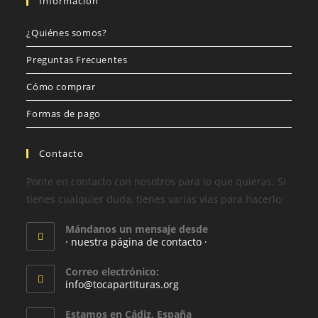
Información
¿Quiénes somos?
Preguntas Frecuentes
Cómo comprar
Formas de pago
Contacto
Ponte en contacto con nosotros para lo que quieras. Si
tienes cualquier duda, tienes varias vías para hacerlo:
Mándanos un mensaje desde
· nuestra página de contacto ·
Correo electrónico:
info@tocapartituras.org
Estamos en Cádiz, España