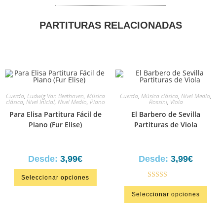
PARTITURAS RELACIONADAS
Cuerda
,
Ludwig Van Beethoven
,
Música
Cuerda
,
Música clásica
,
Nivel Medio
,
clásica
,
Nivel Inicial
,
Nivel Medio
,
Piano
Rossini
,
Viola
Para Elisa Partitura Fácil de
El Barbero de Sevilla
Piano (Fur Elise)
Partituras de Viola
Desde:
3,99
€
Desde:
3,99
€
Seleccionar opciones
Valorado en
Seleccionar opciones
5.00
de 5