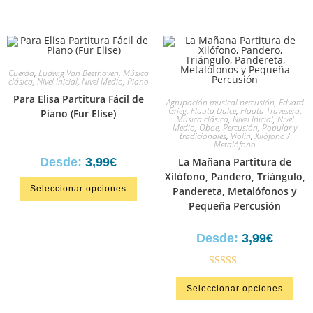
Cuerda
,
Ludwig Van Beethoven
,
Música
clásica
,
Nivel Inicial
,
Nivel Medio
,
Piano
Para Elisa Partitura Fácil de
Agrupación musical percusión
,
Edvard
Grieg
,
Flauta Dulce
,
Flauta Travesera
,
Piano (Fur Elise)
Música clásica
,
Nivel Inicial
,
Nivel
Medio
,
Oboe
,
Percusión
,
Popular y
tradicionales
,
Violín
,
Xilófono /
Metalófono
Desde:
3,99
€
La Mañana Partitura de
Xilófono, Pandero, Triángulo,
Seleccionar opciones
Pandereta, Metalófonos y
Pequeña Percusión
Desde:
3,99
€
Valorado en
Seleccionar opciones
5.00
de 5