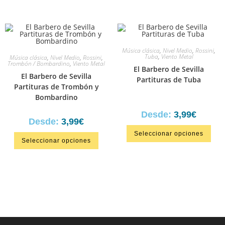
Música clásica
,
Nivel Medio
,
Rossini
,
Tuba
,
Viento Metal
Música clásica
,
Nivel Medio
,
Rossini
,
Trombón / Bombardino
,
Viento Metal
El Barbero de Sevilla
El Barbero de Sevilla
Partituras de Tuba
Partituras de Trombón y
Bombardino
Desde:
3,99
€
Desde:
3,99
€
Seleccionar opciones
Seleccionar opciones