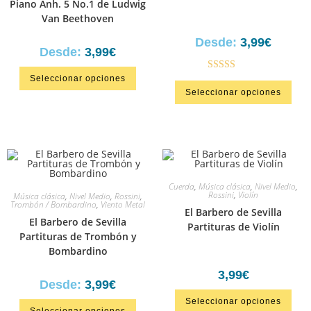
Piano Anh. 5 No.1 de Ludwig
Van Beethoven
Desde:
3,99
€
Desde:
3,99
€
Seleccionar opciones
Valorado en
Seleccionar opciones
5.00
de 5
Cuerda
,
Música clásica
,
Nivel Medio
,
Rossini
,
Violín
Música clásica
,
Nivel Medio
,
Rossini
,
Trombón / Bombardino
,
Viento Metal
El Barbero de Sevilla
El Barbero de Sevilla
Partituras de Violín
Partituras de Trombón y
Bombardino
3,99
€
Desde:
3,99
€
Seleccionar opciones