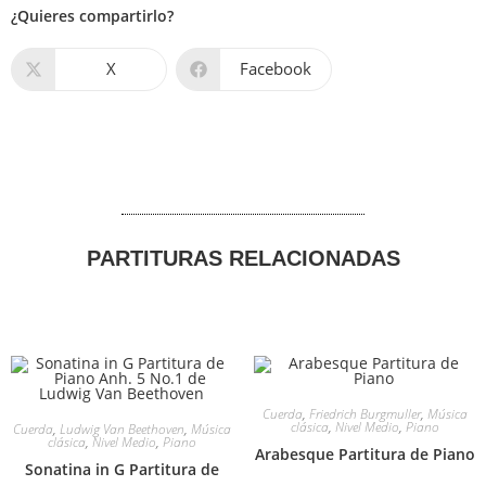
¿Quieres compartirlo?
X
Facebook
PARTITURAS RELACIONADAS
Cuerda
,
Friedrich Burgmuller
,
Música
clásica
,
Nivel Medio
,
Piano
Cuerda
,
Ludwig Van Beethoven
,
Música
clásica
,
Nivel Medio
,
Piano
Arabesque Partitura de Piano
Sonatina in G Partitura de