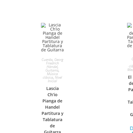
Cuerda
,
Georg
Friedrich
cl
Händel
,
Me
Guitarra
,
Música
El
clásica
,
Nivel
Inicial
de
Lascia
Pa
Ch’io
Pianga de
Ta
Handel
Partitura y
G
Tablatura
de
D
Guitarra