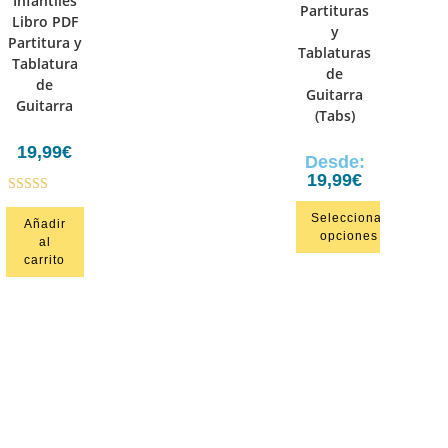
Infantiles
Partituras
Libro PDF
y
Partitura y
Tablaturas
Tablatura
de
de
Guitarra
Guitarra
(Tabs)
19,99
€
Desde:
19,99
€
Valorado
Seleccionar
Añadir
en
4.33
de
opciones
al
5
carrito