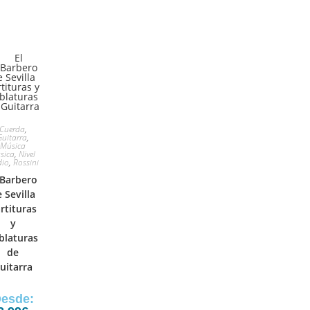
Cuerda
,
Guitarra
,
Música
ásica
,
Nivel
dio
,
Rossini
 Barbero
 Sevilla
rtituras
y
blaturas
de
uitarra
esde: