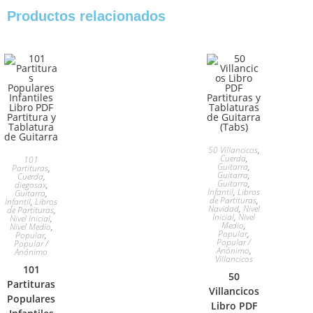
Productos relacionados
50 Villancicos
,
Cuerda
,
101
Guitarra
,
Partituras
,
Guitarra
,
Cuerda
,
Guitarra
,
diegosax
,
Infantil
,
Libros
Guitarra
,
de Partituras
,
Infantil
,
Libros
Navidad
,
Nivel
de Partituras
,
Inicial
,
Nivel
Nivel Inicial
,
Medio
,
Nivel Medio
,
Popular
,
Popular
,
Popular /
Popular /
Anónimo
,
Anónimo
Villancicos
101
50
Partituras
Villancicos
Populares
Libro PDF