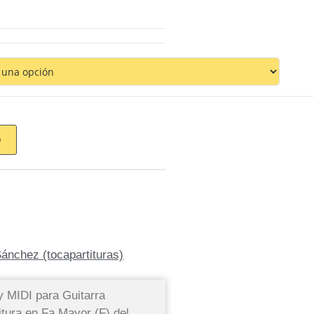
O
ánchez (tocapartituras)
y MIDI para Guitarra
titura en Fa Mayor (F) del