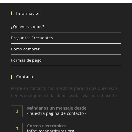
Información
¿Quiénes somos?
Preguntas Frecuentes
Cómo comprar
Formas de pago
Contacto
Ponte en contacto con nosotros para lo que quieras. Si
tienes cualquier duda, tienes varias vías para hacerlo:
Mándanos un mensaje desde
· nuestra página de contacto ·
Correo electrónico:
info@tocapartituras.org