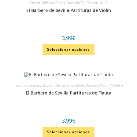
Cuerda
,
Música clásica
,
Nivel Medio
,
Rossini
,
Violín
El Barbero de Sevilla Partituras de Violín
3,99
€
Seleccionar opciones
Flauta Travesera
,
Música clásica
,
Nivel Medio
,
Rossini
,
Viento Madera
El Barbero de Sevilla Partituras de Flauta
3,99
€
Seleccionar opciones