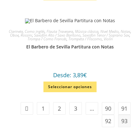
Clarinete
,
Corno inglés
,
Flauta Travesera
,
Música clásica
,
Nivel Medio
,
Notas
,
Oboe
,
Rossini
,
Saxofón Alto / Saxo Barítono
,
Saxofón Tenor / Soprano Sax
,
Trompa / Corno Francés
,
Trompeta / Fliscorno
,
Violín
El Barbero de Sevilla Partitura con Notas
Desde:
3,89
€
Seleccionar opciones
1
2
3
…
90
91
92
93