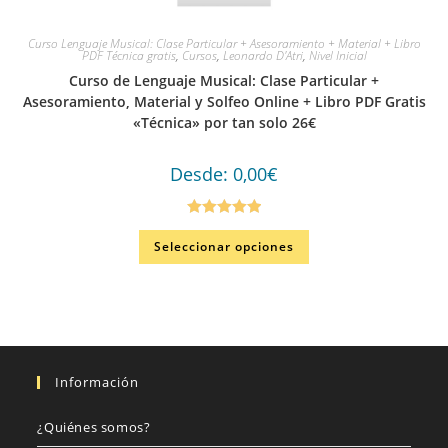
Curso Lenguaje Musical: Clase Particular + Asesoramiento + Material + Libro
PDF Técnica gratis
,
Cursos
,
Leonardo D'Atri
,
Nivel Inicial
Curso de Lenguaje Musical: Clase Particular +
Asesoramiento, Material y Solfeo Online + Libro PDF Gratis
«Técnica» por tan solo 26€
Desde:
0,00
€
Valorado en
Seleccionar opciones
5.00
de 5
Información
¿Quiénes somos?