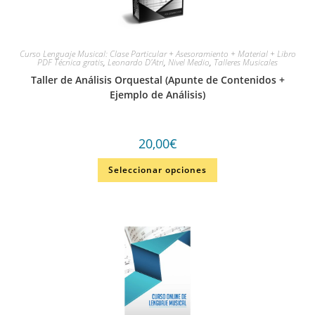
Curso Lenguaje Musical: Clase Particular + Asesoramiento + Material + Libro
PDF Técnica gratis
,
Leonardo D'Atri
,
Nivel Medio
,
Talleres Musicales
Taller de Análisis Orquestal (Apunte de Contenidos +
Ejemplo de Análisis)
20,00
€
Seleccionar opciones