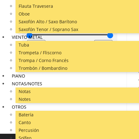
Flauta Travesera
Corrido
Oboe
Saxofón Alto / Saxo Barítono
Precio
Saxofón Tenor / Soprano Sax
VIENTO METAL
Tuba
Trompeta / Fliscorno
Trompa / Corno Francés
Aplicar
Trombón / Bombardino
PIANO
NOTAS/NOTES
Notas
Notes
OTROS
Batería
Canto
Percusión
Solfeo