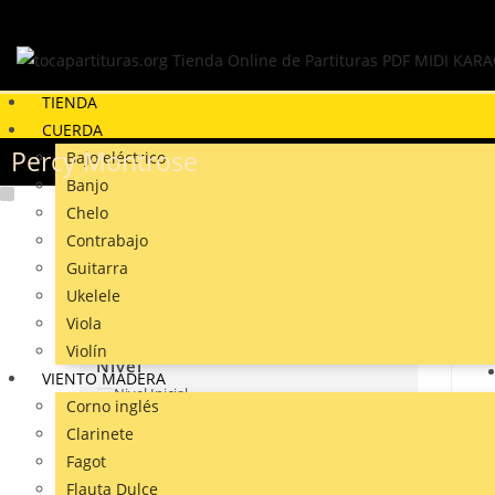
TIENDA
CUERDA
Percy Montrose
Bajo eléctrico
Banjo
Chelo
Contrabajo
Filtrar productos
Guitarra
Ukelele
Cerrar
Viola
Filtros
Violín
Nivel
VIENTO MADERA
Nivel Inicial
Corno inglés
Clarinete
Género
Fagot
Flauta Dulce
Popular/Tradicional