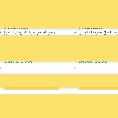
Vista rápida
Vista rápida
Vista rápida
Vista rápida
Corrido
,
Cuerda
,
Nivel Inicial
,
Percy
Corrido
,
Cuerda
,
Nivel Inici
Montrose
,
Piano
,
Popular/Tradicional
Montrose
,
Piano
,
Popular/T
Oh My Darling Clementine
Oh My Darling Clemen
Partitura Fácil de Piano en Do
Partitura Fácil de Pia
Mayor
Mayor
Desde:
3,99
€
Desde:
3,99
€
SELECCIONAR OPCIONES
SELECCIONAR OPC