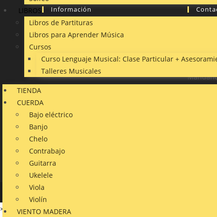
Información
Conta
LIBROS
Libros de Partituras
¿Quiénes somos?
Preguntas Frecuentes
Ponte en
Libros para Aprender Música
Cómo comprar
Formas de pago
que quier
Cursos
tienes va
Curso Lenguaje Musical: Clase Particular + Asesoramie
Talleres Musicales
Mándano
página d
TIENDA
CUERDA
Correo
Bajo eléctrico
electróni
Banjo
Chelo
Estamos 
Contrabajo
España
h
Guitarra
Ukelele
Viola
Violín
×
VIENTO MADERA