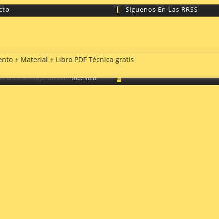
cto
Síguenos En Las RRSS
 contacto con nosotros para lo
as. Si tienes cualquier duda,
rias vías para hacerlo:
nto + Material + Libro PDF Técnica gratis
s un mensaje desde
· nuestra
e contacto ·
co:
info@tocapartituras.org
en Cádiz,
ttps://www.tocapartituras.org
Copyright - WordPress Theme by OceanWP