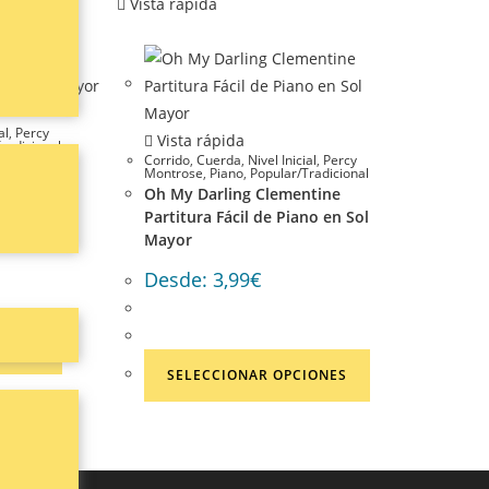
Vista rápida
al
,
Percy
Vista rápida
radicional
Corrido
,
Cuerda
,
Nivel Inicial
,
Percy
tine
Montrose
,
Piano
,
Popular/Tradicional
no en Fa
Oh My Darling Clementine
Partitura Fácil de Piano en Sol
Mayor
Desde:
3,99
€
IONES
SELECCIONAR OPCIONES