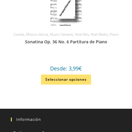
Cuerda
,
Música clásica
,
Muzio Clementi
,
Nivel Alto
,
Nivel Medio
,
Piano
Sonatina Op. 36 No. 6 Partitura de Piano
Desde:
3,99
€
Seleccionar opciones
Información