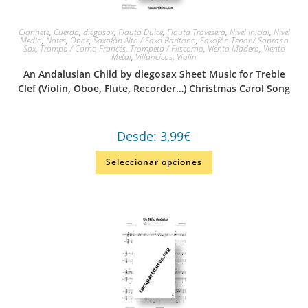
Clarinete
,
Cuerda
,
diegosax
,
Flauta Dulce
,
Flauta Travesera
,
Nivel Inicial
,
Nivel
Medio
,
Notes
,
Oboe
,
Saxofón Alto / Saxo Barítono
,
Saxofón Tenor / Soprano
Sax
,
Trompa / Corno Francés
,
Trompeta / Fliscorno
,
Viento Madera
,
Viento
Metal
,
Villancicos
,
Violín
An Andalusian Child by diegosax Sheet Music for Treble
Clef (Violín, Oboe, Flute, Recorder…) Christmas Carol Song
Desde:
3,99
€
Seleccionar opciones