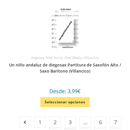
diegosax
,
Nivel Inicial
,
Nivel Medio
,
Villancicos
Un niño andaluz de diegosax Partitura de Saxofón Alto /
Saxo Barítono (Villancico)
Desde:
3,99
€
Seleccionar opciones
1
2
3
…
6
7