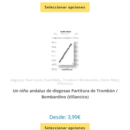
Seleccionar opciones
diegosax
,
Nivel Inicial
,
Nivel Medio
,
Trombón / Bombardino
,
Viento Metal
,
Villancicos
Un niño andaluz de diegosax Partitura de Trombón /
Bombardino (Villancico)
Desde:
3,99
€
Seleccionar opciones