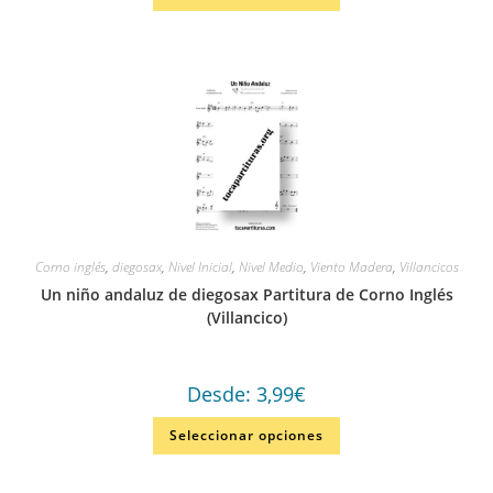
Corno inglés
,
diegosax
,
Nivel Inicial
,
Nivel Medio
,
Viento Madera
,
Villancicos
Un niño andaluz de diegosax Partitura de Corno Inglés
(Villancico)
Desde:
3,99
€
Seleccionar opciones