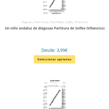
diegosax
,
Nivel Inicial
,
Nivel Medio
,
Solfeo
,
Villancicos
Un niño andaluz de diegosax Partitura de Solfeo (Villancico)
Desde:
3,99
€
Seleccionar opciones