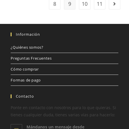
8
9
10
11
Información
¿Quiénes somos?
Preguntas Frecuentes
Cómo comprar
Formas de pago
Contacto
Ponte en contacto con nosotros para lo que quieras. Si
tienes cualquier duda, tienes varias vías para hacerlo:
Mándanos un mensaje desde