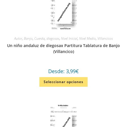
Autor
,
Banjo
,
Cuerda
,
diegosax
,
Nivel Inicial
,
Nivel Medio
,
Villancicos
Un niño andaluz de diegosax Partitura Tablatura de Banjo
(Villancico)
Desde:
3,99
€
Seleccionar opciones