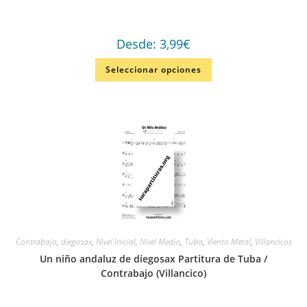
Desde:
3,99
€
Seleccionar opciones
Contrabajo
,
diegosax
,
Nivel Inicial
,
Nivel Medio
,
Tuba
,
Viento Metal
,
Villancicos
Un niño andaluz de diegosax Partitura de Tuba /
Contrabajo (Villancico)