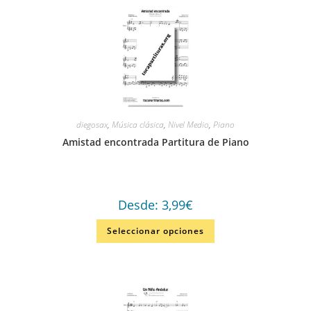
diegosax
,
Música clásica
,
Nivel Medio
,
Piano
Amistad encontrada Partitura de Piano
Desde:
3,99
€
Seleccionar opciones