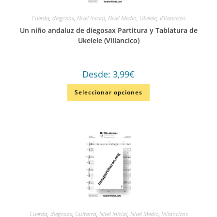
Cuerda
,
diegosax
,
Nivel Inicial
,
Nivel Medio
,
Ukelele
,
Villancicos
Un niño andaluz de diegosax Partitura y Tablatura de
Ukelele (Villancico)
Desde:
3,99
€
Seleccionar opciones
Cuerda
,
diegosax
,
Guitarra
,
Nivel Inicial
,
Nivel Medio
,
Villancicos