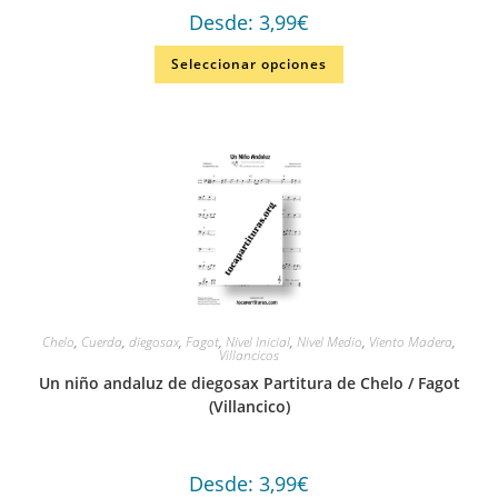
Desde:
3,99
€
Seleccionar opciones
Chelo
,
Cuerda
,
diegosax
,
Fagot
,
Nivel Inicial
,
Nivel Medio
,
Viento Madera
,
Villancicos
Un niño andaluz de diegosax Partitura de Chelo / Fagot
(Villancico)
Desde:
3,99
€