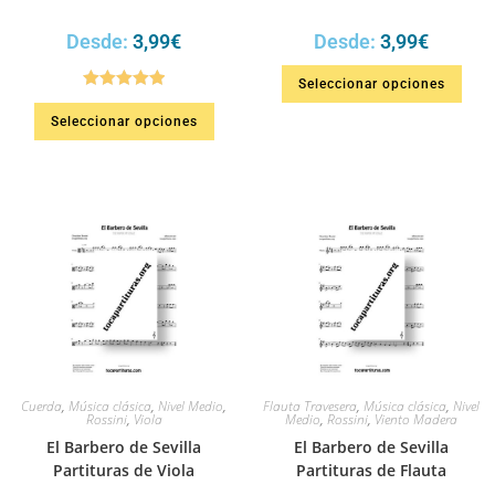
Desde:
3,99
€
Desde:
3,99
€
Seleccionar opciones
Valorado en
Seleccionar opciones
5.00
de 5
Cuerda
,
Música clásica
,
Nivel Medio
,
Flauta Travesera
,
Música clásica
,
Nivel
Rossini
,
Viola
Medio
,
Rossini
,
Viento Madera
El Barbero de Sevilla
El Barbero de Sevilla
Partituras de Viola
Partituras de Flauta