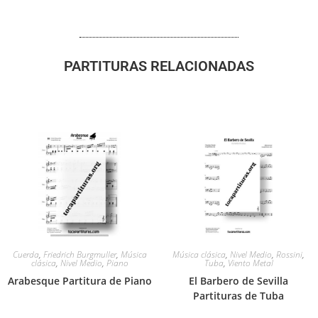
PARTITURAS RELACIONADAS
Cuerda
,
Friedrich Burgmuller
,
Música
Música clásica
,
Nivel Medio
,
Rossini
,
clásica
,
Nivel Medio
,
Piano
Tuba
,
Viento Metal
Arabesque Partitura de Piano
El Barbero de Sevilla
Partituras de Tuba