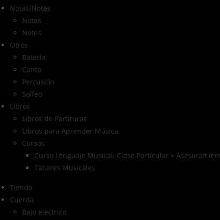
Notas/Notes
Notas
Notes
Otros
Batería
Canto
Percusión
Solfeo
Libros
Libros de Partituras
Libros para Aprender Música
Cursos
Curso Lenguaje Musical: Clase Particular + Asesoramient
Talleres Musicales
Tienda
Cuerda
Bajo eléctrico