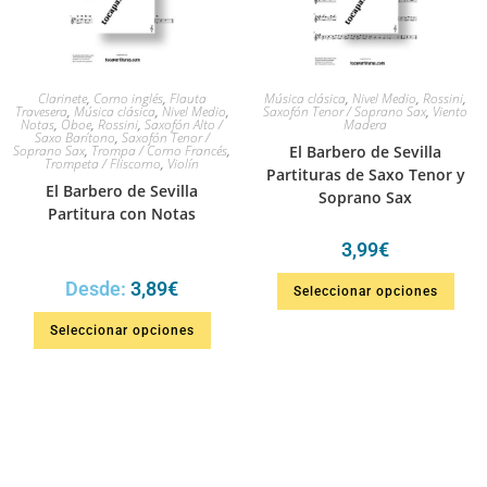
Clarinete
,
Corno inglés
,
Flauta
Música clásica
,
Nivel Medio
,
Rossini
,
Travesera
,
Música clásica
,
Nivel Medio
,
Saxofón Tenor / Soprano Sax
,
Viento
Notas
,
Oboe
,
Rossini
,
Saxofón Alto /
Madera
Saxo Barítono
,
Saxofón Tenor /
Soprano Sax
,
Trompa / Corno Francés
,
El Barbero de Sevilla
Trompeta / Fliscorno
,
Violín
Partituras de Saxo Tenor y
El Barbero de Sevilla
Soprano Sax
Partitura con Notas
3,99
€
Desde:
3,89
€
Seleccionar opciones
Seleccionar opciones