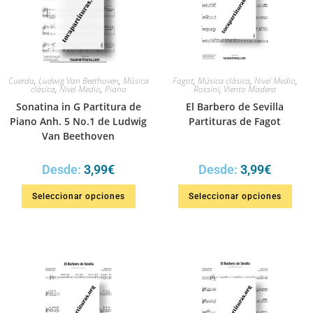
Cuerda
,
Ludwig Van Beethoven
,
Música
Fagot
,
Música clásica
,
Nivel Medio
,
clásica
,
Nivel Medio
,
Piano
Rossini
,
Viento Madera
Sonatina in G Partitura de
El Barbero de Sevilla
Piano Anh. 5 No.1 de Ludwig
Partituras de Fagot
Van Beethoven
Desde:
3,99
€
Desde:
3,99
€
Seleccionar opciones
Seleccionar opciones