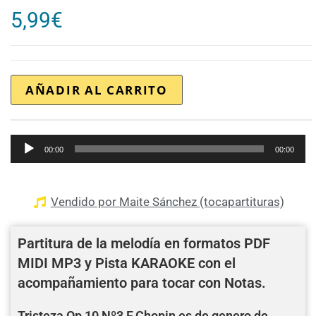
5,99
€
AÑADIR AL CARRITO
Reproductor
00:00
00:00
de
audio
Vendido por Maite Sánchez (tocapartituras)
Partitura de la melodía en formatos PDF
MIDI MP3 y Pista KARAOKE con el
acompañamiento para tocar con Notas.
Tristeza Op 10 Nº3 F.Chopin es de genero de