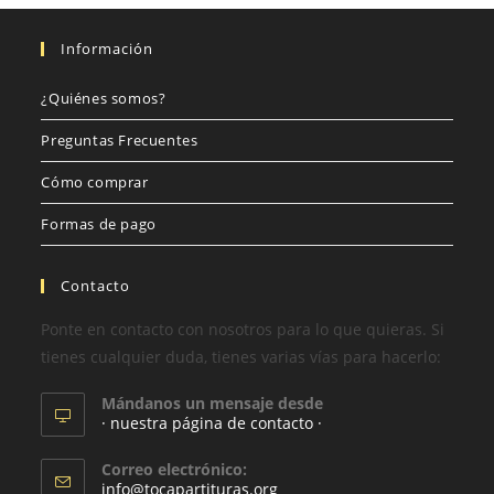
Información
¿Quiénes somos?
Preguntas Frecuentes
Cómo comprar
Formas de pago
Contacto
Ponte en contacto con nosotros para lo que quieras. Si
tienes cualquier duda, tienes varias vías para hacerlo:
Mándanos un mensaje desde
· nuestra página de contacto ·
Correo electrónico:
info@tocapartituras.org