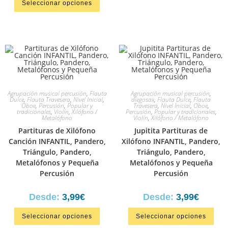
Seleccionar opciones
5.00
de 5
Agrupación musical percusión
,
Flauta
Agrupación musical percusión
,
Dulce
,
Flauta Travesera
,
Nivel Inicial
,
diegosax
,
Flauta Dulce
,
Flauta
Oboe
,
Percusión
,
Popular y
Travesera
,
Nivel Inicial
,
Oboe
,
tradicionales
,
Violín
,
Xilófono /
Percusión
,
Popular y tradicionales
,
Metalófono
Violín
,
Xilófono / Metalófono
Partituras de Xilófono
Jupitita Partituras de
Canción INFANTIL, Pandero,
Xilófono INFANTIL, Pandero,
Triángulo, Pandero,
Triángulo, Pandero,
Metalófonos y Pequeña
Metalófonos y Pequeña
Percusión
Percusión
Desde:
3,99
€
Desde:
3,99
€
Seleccionar opciones
Seleccionar opciones