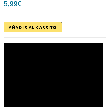
5,99
€
AÑADIR AL CARRITO