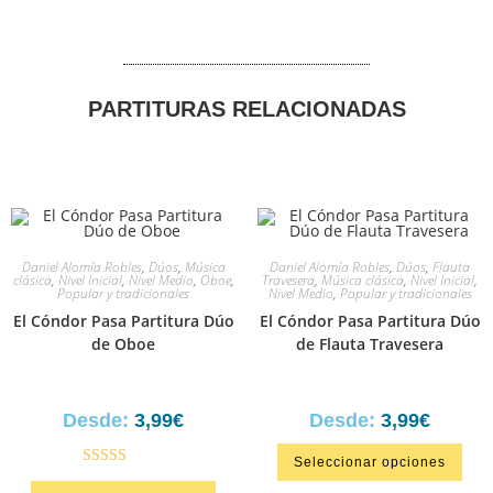
PARTITURAS RELACIONADAS
Daniel Alomía Robles
,
Dúos
,
Música
Daniel Alomía Robles
,
Dúos
,
Flauta
clásica
,
Nivel Inicial
,
Nivel Medio
,
Oboe
,
Travesera
,
Música clásica
,
Nivel Inicial
,
Popular y tradicionales
Nivel Medio
,
Popular y tradicionales
El Cóndor Pasa Partitura Dúo
El Cóndor Pasa Partitura Dúo
de Oboe
de Flauta Travesera
Desde:
3,99
€
Desde:
3,99
€
Seleccionar opciones
Valorado en