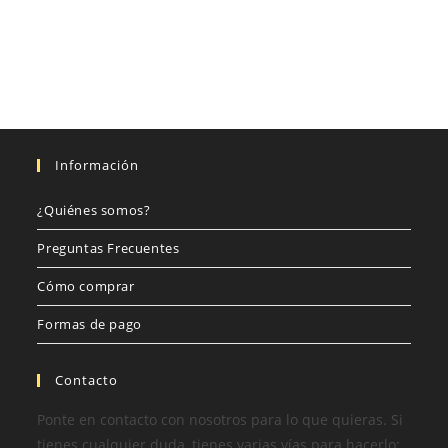
Información
¿Quiénes somos?
Preguntas Frecuentes
Cómo comprar
Formas de pago
Contacto
Ponte en contacto con nosotros para lo que quieras. Si
tienes cualquier duda, tienes varias vías para hacerlo: