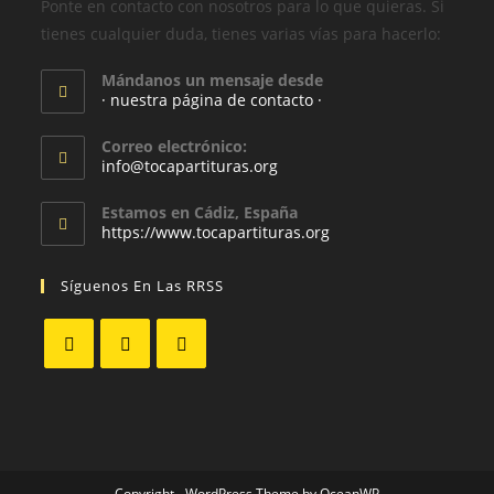
Ponte en contacto con nosotros para lo que quieras. Si
tienes cualquier duda, tienes varias vías para hacerlo:
Mándanos un mensaje desde
· nuestra página de contacto ·
Correo electrónico:
info@tocapartituras.org
Estamos en Cádiz, España
https://www.tocapartituras.org
Síguenos En Las RRSS
Copyright - WordPress Theme by OceanWP