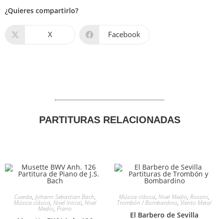
¿Quieres compartirlo?
X
Facebook
PARTITURAS RELACIONADAS
Cuerda
,
Johann Sebastian Bach
,
Música clásica
,
Nivel Medio
,
Rossini
,
Música clásica
,
Nivel Inicial
,
Nivel
Trombón / Bombardino
,
Viento Metal
Medio
,
Piano
El Barbero de Sevilla