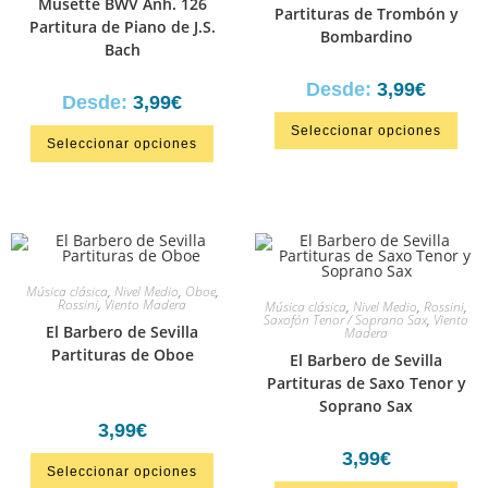
Musette BWV Anh. 126
Partituras de Trombón y
Partitura de Piano de J.S.
Bombardino
Bach
Desde:
3,99
€
Desde:
3,99
€
Seleccionar opciones
Seleccionar opciones
Música clásica
,
Nivel Medio
,
Oboe
,
Rossini
,
Viento Madera
Música clásica
,
Nivel Medio
,
Rossini
,
Saxofón Tenor / Soprano Sax
,
Viento
El Barbero de Sevilla
Madera
Partituras de Oboe
El Barbero de Sevilla
Partituras de Saxo Tenor y
Soprano Sax
3,99
€
3,99
€
Seleccionar opciones