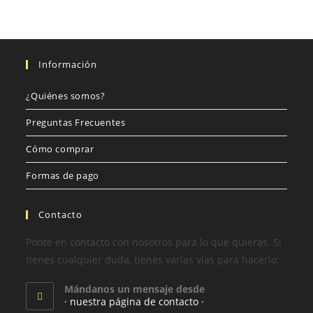
Información
¿Quiénes somos?
Preguntas Frecuentes
Cómo comprar
Formas de pago
Contacto
Ponte en contacto con nosotros para lo que quieras. Si
tienes cualquier duda, tienes varias vías para hacerlo:
Mándanos un mensaje desde
· nuestra página de contacto ·