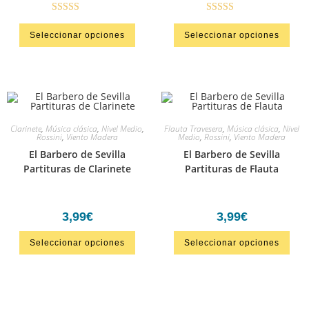
Valorado en
Valorado en
Seleccionar opciones
Seleccionar opciones
5.00
de 5
5.00
de 5
Clarinete
,
Música clásica
,
Nivel Medio
,
Flauta Travesera
,
Música clásica
,
Nivel
Rossini
,
Viento Madera
Medio
,
Rossini
,
Viento Madera
El Barbero de Sevilla
El Barbero de Sevilla
Partituras de Clarinete
Partituras de Flauta
3,99
€
3,99
€
Seleccionar opciones
Seleccionar opciones