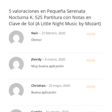
5 valoraciones en
Pequeña Serenata
Nocturna K. 525 Partitura con Notas en
Clave de Sol (A Little Night Music by Mozart)
Nair
–
25 febrero, 2020
Valorado en
Ótimo!
5
de 5
Jhordy
–
6 marzo, 2020
Valorado
Muy buena aplicación
en
4
de 5
Christian
–
25 mayo, 2020
Valorado en
Buena aplicación
5
de 5
Camilo
–
21 agosto, 2020