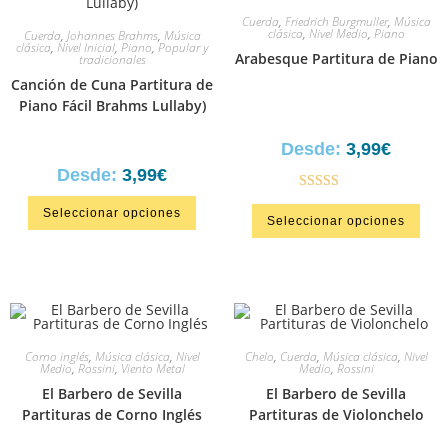
Cuerda
,
Friedrich Burgmuller
,
Música
clásica
,
Nivel Medio
,
Piano
Cuerda
,
Johannes Brahms
,
Música
clásica
,
Nivel Inicial
,
Piano
,
Popular y
Arabesque Partitura de Piano
tradicionales
Canción de Cuna Partitura de
Piano Fácil Brahms Lullaby)
Desde:
3,99
€
Desde:
3,99
€
Valorado en
Seleccionar opciones
Seleccionar opciones
5.00
de 5
Corno inglés
,
Música clásica
,
Nivel
Chelo
,
Cuerda
,
Música clásica
,
Nivel
Medio
,
Rossini
,
Viento Metal
Medio
,
Rossini
El Barbero de Sevilla
El Barbero de Sevilla
Partituras de Corno Inglés
Partituras de Violonchelo