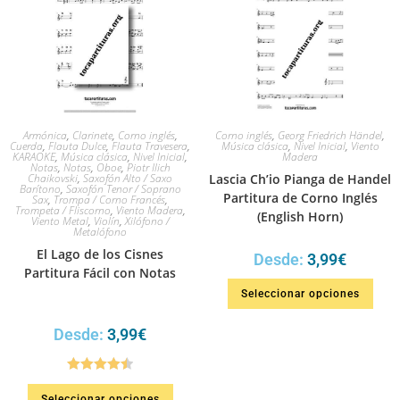
Armónica
,
Clarinete
,
Corno inglés
,
Corno inglés
,
Georg Friedrich Händel
,
Cuerda
,
Flauta Dulce
,
Flauta Travesera
,
Música clásica
,
Nivel Inicial
,
Viento
KARAOKE
,
Música clásica
,
Nivel Inicial
,
Madera
Notas
,
Notas
,
Oboe
,
Piotr Ilich
Chaikovski
,
Saxofón Alto / Saxo
Lascia Ch’io Pianga de Handel
Barítono
,
Saxofón Tenor / Soprano
Partitura de Corno Inglés
Sax
,
Trompa / Corno Francés
,
Trompeta / Fliscorno
,
Viento Madera
,
(English Horn)
Viento Metal
,
Violín
,
Xilófono /
Metalófono
El Lago de los Cisnes
Desde:
3,99
€
Partitura Fácil con Notas
Seleccionar opciones
Desde:
3,99
€
Valorado
Seleccionar opciones