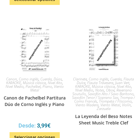
en
4.50
de
5
Canon
,
Corno inglés
,
Cuerda
,
Dúos
,
Clarinete
,
Corno inglés
,
Cuerda
,
Flauta
KARAOKE
,
Música clásica
,
Nivel Alto
,
Dulce
,
Flauta Travesera
,
Juan Vert
,
Nivel Medio
,
Pachelbel
,
Piano
,
Viento
KARAOKE
,
Música clásica
,
Nivel Alto
,
Metal
Nivel Medio
,
Notes
,
Oboe
,
Reveriano
Soutullo
,
Saxofón Alto / Saxo Barítono
,
Canon de Pachelbel Partitura
Saxofón Tenor / Soprano Sax
,
Trompa /
Corno Francés
,
Trompeta / Fliscorno
,
Dúo de Corno Inglés y Piano
Viento Madera
,
Viento Metal
,
Violín
,
Zarzuela
La Leyenda del Beso Notes
Sheet Music Treble Clef
Desde:
3,99
€
Seleccionar opciones