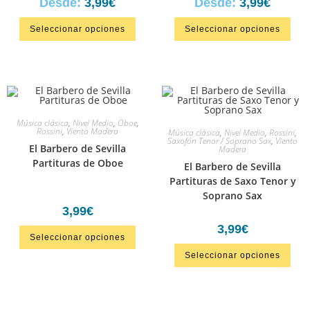
Desde:
3,99
€
Desde:
3,99
€
Seleccionar opciones
Seleccionar opciones
Música clásica
,
Nivel Medio
,
Oboe
,
Rossini
,
Viento Madera
Música clásica
,
Nivel Medio
,
Rossini
,
Saxofón Tenor / Soprano Sax
,
Viento
El Barbero de Sevilla
Madera
Partituras de Oboe
El Barbero de Sevilla
Partituras de Saxo Tenor y
Soprano Sax
3,99
€
3,99
€
Seleccionar opciones
Seleccionar opciones