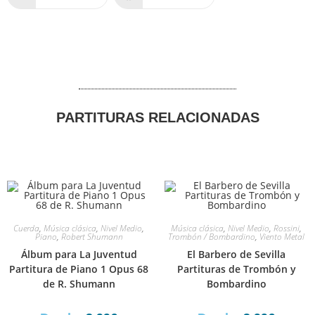
PARTITURAS RELACIONADAS
Cuerda
,
Música clásica
,
Nivel Medio
,
Música clásica
,
Nivel Medio
,
Rossini
,
Piano
,
Robert Shumann
Trombón / Bombardino
,
Viento Metal
Álbum para La Juventud
El Barbero de Sevilla
Partitura de Piano 1 Opus 68
Partituras de Trombón y
de R. Shumann
Bombardino