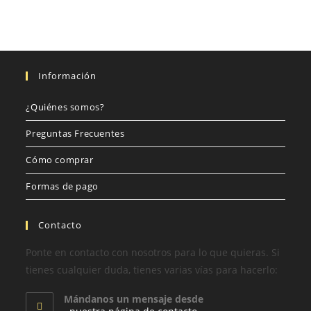
Información
¿Quiénes somos?
Preguntas Frecuentes
Cómo comprar
Formas de pago
Contacto
Ponte en contacto con nosotros para lo que quieras. Si
tienes cualquier duda, tienes varias vías para hacerlo:
Mándanos un mensaje desde