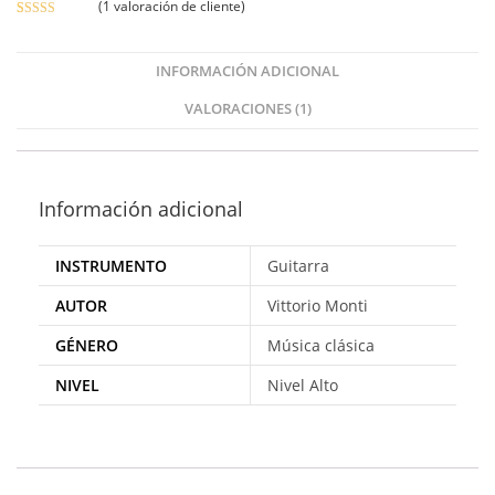
(
1
valoración de cliente)
Valorad
1
o con
3.00
de
INFORMACIÓN ADICIONAL
5 en
VALORACIONES (1)
base a
valoraci
ón de
un
cliente
Información adicional
INSTRUMENTO
Guitarra
AUTOR
Vittorio Monti
GÉNERO
Música clásica
NIVEL
Nivel Alto