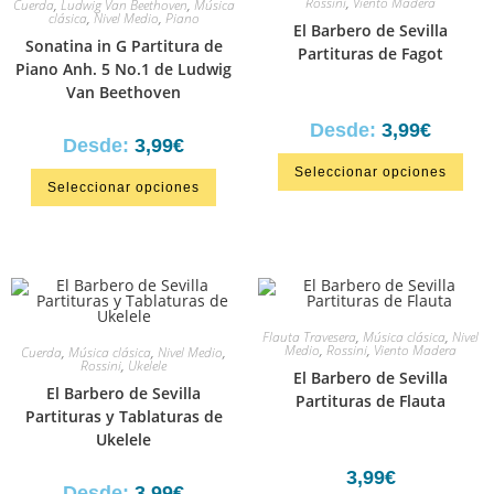
Rossini
,
Viento Madera
Cuerda
,
Ludwig Van Beethoven
,
Música
clásica
,
Nivel Medio
,
Piano
El Barbero de Sevilla
Sonatina in G Partitura de
Partituras de Fagot
Piano Anh. 5 No.1 de Ludwig
Van Beethoven
Desde:
3,99
€
Desde:
3,99
€
Seleccionar opciones
Seleccionar opciones
Flauta Travesera
,
Música clásica
,
Nivel
Medio
,
Rossini
,
Viento Madera
Cuerda
,
Música clásica
,
Nivel Medio
,
Rossini
,
Ukelele
El Barbero de Sevilla
El Barbero de Sevilla
Partituras de Flauta
Partituras y Tablaturas de
Ukelele
3,99
€
Desde:
3,99
€