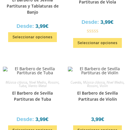
Partituras de Viola
Partituras y Tablaturas de
Banjo
Desde:
3,99
€
Desde:
3,99
€
Seleccionar opciones
Valorado en
Seleccionar opciones
5.00
de 5
Música clásica
,
Nivel Medio
,
Rossini
,
Cuerda
,
Música clásica
,
Nivel Medio
,
Tuba
,
Viento Metal
Rossini
,
Violín
El Barbero de Sevilla
El Barbero de Sevilla
Partituras de Tuba
Partituras de Violín
Desde:
3,99
€
3,99
€