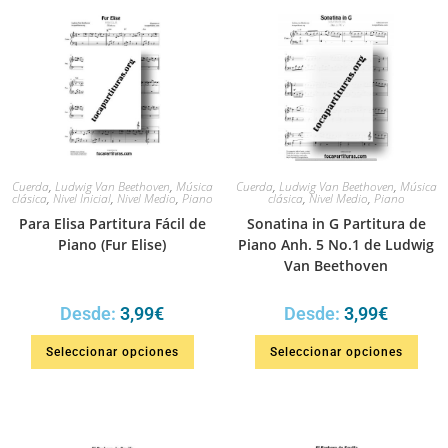
Cuerda
,
Ludwig Van Beethoven
,
Música
Cuerda
,
Ludwig Van Beethoven
,
Música
clásica
,
Nivel Inicial
,
Nivel Medio
,
Piano
clásica
,
Nivel Medio
,
Piano
Para Elisa Partitura Fácil de
Sonatina in G Partitura de
Piano (Fur Elise)
Piano Anh. 5 No.1 de Ludwig
Van Beethoven
Desde:
3,99
€
Desde:
3,99
€
Seleccionar opciones
Seleccionar opciones