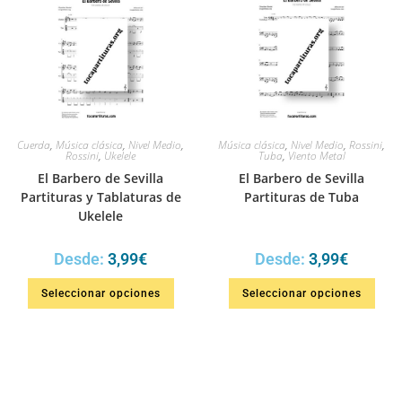
Cuerda
,
Música clásica
,
Nivel Medio
,
Música clásica
,
Nivel Medio
,
Rossini
,
Rossini
,
Ukelele
Tuba
,
Viento Metal
El Barbero de Sevilla
El Barbero de Sevilla
Partituras y Tablaturas de
Partituras de Tuba
Ukelele
Desde:
3,99
€
Desde:
3,99
€
Seleccionar opciones
Seleccionar opciones