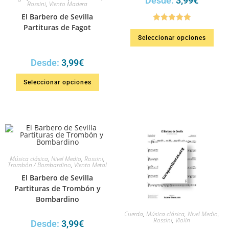
Desde:
3,99
€
Rossini
,
Viento Madera
El Barbero de Sevilla
Partituras de Fagot
Valorado en
Seleccionar opciones
5.00
de 5
Desde:
3,99
€
Seleccionar opciones
Música clásica
,
Nivel Medio
,
Rossini
,
Trombón / Bombardino
,
Viento Metal
El Barbero de Sevilla
Partituras de Trombón y
Bombardino
Cuerda
,
Música clásica
,
Nivel Medio
,
Rossini
,
Violín
Desde:
3,99
€