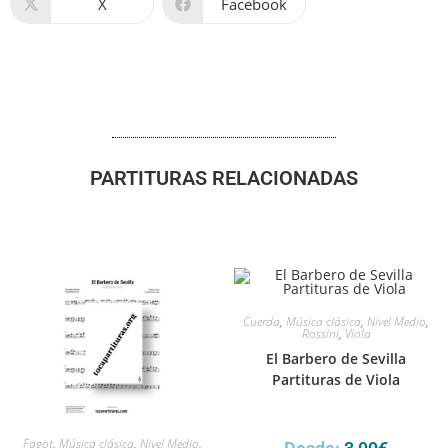
X
Facebook
PARTITURAS RELACIONADAS
Cuerda
,
Música clásica
,
Nivel Medio
,
Rossini
,
Viola
El Barbero de Sevilla
Partituras de Viola
Fagot
,
Música clásica
,
Nivel Medio
,