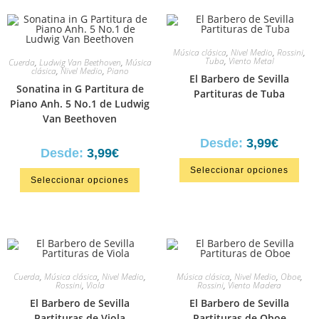
Música clásica
,
Nivel Medio
,
Rossini
,
Tuba
,
Viento Metal
Cuerda
,
Ludwig Van Beethoven
,
Música
clásica
,
Nivel Medio
,
Piano
El Barbero de Sevilla
Sonatina in G Partitura de
Partituras de Tuba
Piano Anh. 5 No.1 de Ludwig
Van Beethoven
Desde:
3,99
€
Desde:
3,99
€
Seleccionar opciones
Seleccionar opciones
Cuerda
,
Música clásica
,
Nivel Medio
,
Música clásica
,
Nivel Medio
,
Oboe
,
Rossini
,
Viola
Rossini
,
Viento Madera
El Barbero de Sevilla
El Barbero de Sevilla
Partituras de Viola
Partituras de Oboe