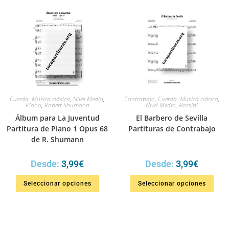
Cuerda
,
Música clásica
,
Nivel Medio
,
Contrabajo
,
Cuerda
,
Música clásica
,
Piano
,
Robert Shumann
Nivel Medio
,
Rossini
Álbum para La Juventud
El Barbero de Sevilla
Partitura de Piano 1 Opus 68
Partituras de Contrabajo
de R. Shumann
Desde:
3,99
€
Desde:
3,99
€
Seleccionar opciones
Seleccionar opciones