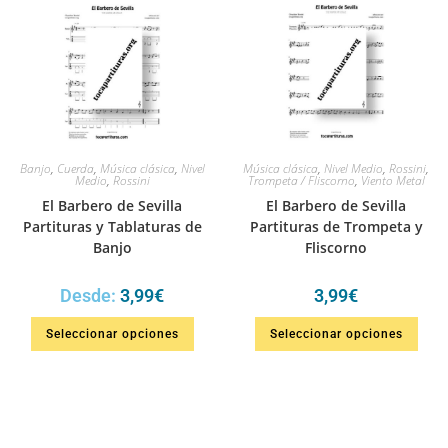
Banjo
,
Cuerda
,
Música clásica
,
Nivel
Música clásica
,
Nivel Medio
,
Rossini
,
Medio
,
Rossini
Trompeta / Fliscorno
,
Viento Metal
El Barbero de Sevilla
El Barbero de Sevilla
Partituras y Tablaturas de
Partituras de Trompeta y
Banjo
Fliscorno
Desde:
3,99
€
3,99
€
Seleccionar opciones
Seleccionar opciones