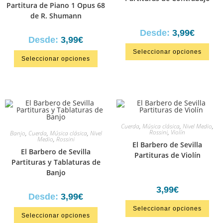
Partitura de Piano 1 Opus 68
de R. Shumann
Desde:
3,99
€
Desde:
3,99
€
Seleccionar opciones
Seleccionar opciones
Cuerda
,
Música clásica
,
Nivel Medio
,
Rossini
,
Violín
Banjo
,
Cuerda
,
Música clásica
,
Nivel
Medio
,
Rossini
El Barbero de Sevilla
El Barbero de Sevilla
Partituras de Violín
Partituras y Tablaturas de
Banjo
3,99
€
Desde:
3,99
€
Seleccionar opciones
Seleccionar opciones