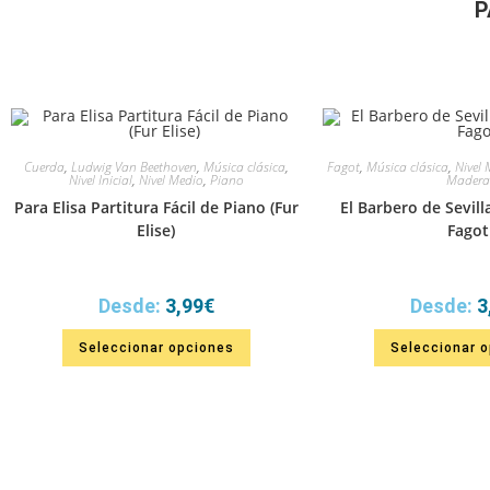
P
Cuerda
,
Ludwig Van Beethoven
,
Música clásica
,
Fagot
,
Música clásica
,
Nivel
Nivel Inicial
,
Nivel Medio
,
Piano
Madera
Para Elisa Partitura Fácil de Piano (Fur
El Barbero de Sevill
Elise)
Fagot
Desde:
3,99
€
Desde:
3
Seleccionar opciones
Seleccionar 