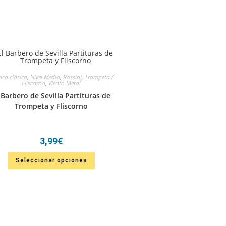
ca clásica
,
Nivel Medio
,
Rossini
,
Trompeta /
Fliscorno
,
Viento Metal
 Barbero de Sevilla Partituras de
Trompeta y Fliscorno
3,99
€
Seleccionar opciones