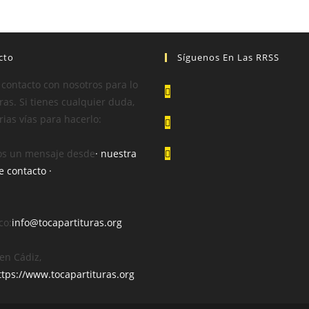
cto
Síguenos En Las RRSS
 contacto con nosotros para lo
as. Si tienes cualquier duda,
rias vías para hacerlo:
s un mensaje desde
· nuestra
e contacto ·
co:
info@tocapartituras.org
en Cádiz,
ttps://www.tocapartituras.org