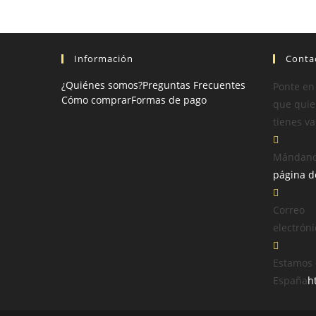
Información
Conta
¿Quiénes somos?
Preguntas Frecuentes
Ponte en
Cómo comprar
Formas de pago
que quier
tienes va
Mándano
página d
Correo
electróni
Estamos 
España
h