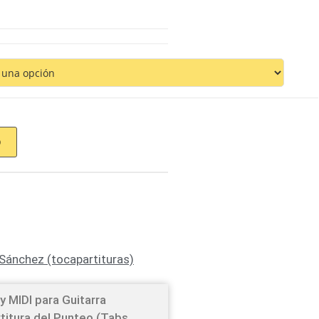
O
Sánchez (tocapartituras)
y MIDI para Guitarra
rtitura del Punteo (Tabs