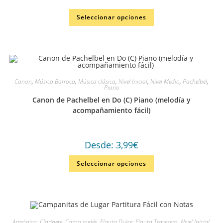
Valorado en
Seleccionar opciones
5.00
de 5
Canon
,
Música Barroca
,
Música clásica
,
Nivel Inicial
,
Nivel Medio
,
Pachelbel
,
Piano
Canon de Pachelbel en Do (C) Piano (melodía y
acompañamiento fácil)
Desde:
3,99
€
Seleccionar opciones
Armónica
,
Clarinete
,
Corno inglés
,
Flauta Dulce
,
Flauta Travesera
,
Nivel Inicial
,