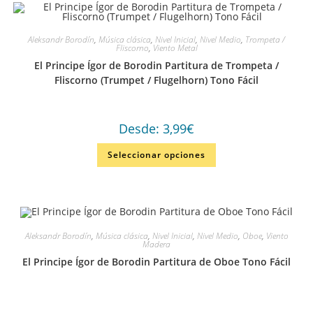
Aleksandr Borodín
,
Música clásica
,
Nivel Inicial
,
Nivel Medio
,
Trompeta /
Fliscorno
,
Viento Metal
El Principe Ígor de Borodin Partitura de Trompeta /
Fliscorno (Trumpet / Flugelhorn) Tono Fácil
Desde:
3,99
€
Seleccionar opciones
Aleksandr Borodín
,
Música clásica
,
Nivel Inicial
,
Nivel Medio
,
Oboe
,
Viento
Madera
El Principe Ígor de Borodin Partitura de Oboe Tono Fácil