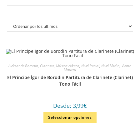
Aleksandr Borodín
,
Clarinete
,
Música clásica
,
Nivel Inicial
,
Nivel Medio
,
Viento
Madera
El Principe Ígor de Borodin Partitura de Clarinete (Clarinet)
Tono Fácil
Desde:
3,99
€
Seleccionar opciones