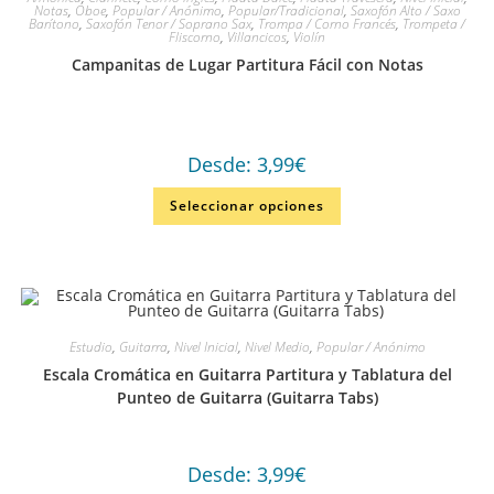
Notas
,
Oboe
,
Popular / Anónimo
,
Popular/Tradicional
,
Saxofón Alto / Saxo
Barítono
,
Saxofón Tenor / Soprano Sax
,
Trompa / Corno Francés
,
Trompeta /
Fliscorno
,
Villancicos
,
Violín
Campanitas de Lugar Partitura Fácil con Notas
Desde:
3,99
€
Seleccionar opciones
Estudio
,
Guitarra
,
Nivel Inicial
,
Nivel Medio
,
Popular / Anónimo
Escala Cromática en Guitarra Partitura y Tablatura del
Punteo de Guitarra (Guitarra Tabs)
Desde:
3,99
€