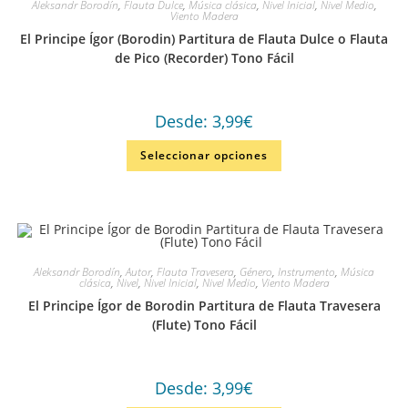
Aleksandr Borodín
,
Flauta Dulce
,
Música clásica
,
Nivel Inicial
,
Nivel Medio
,
Viento Madera
El Principe Ígor (Borodin) Partitura de Flauta Dulce o Flauta
de Pico (Recorder) Tono Fácil
Desde:
3,99
€
Seleccionar opciones
Aleksandr Borodín
,
Autor
,
Flauta Travesera
,
Género
,
Instrumento
,
Música
clásica
,
Nivel
,
Nivel Inicial
,
Nivel Medio
,
Viento Madera
El Principe Ígor de Borodin Partitura de Flauta Travesera
(Flute) Tono Fácil
Desde:
3,99
€