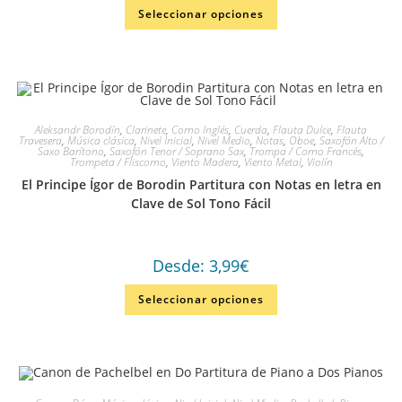
Seleccionar opciones
Aleksandr Borodín
,
Clarinete
,
Corno Inglés
,
Cuerda
,
Flauta Dulce
,
Flauta
Travesera
,
Música clásica
,
Nivel Inicial
,
Nivel Medio
,
Notas
,
Oboe
,
Saxofón Alto /
Saxo Barítono
,
Saxofón Tenor / Soprano Sax
,
Trompa / Corno Francés
,
Trompeta / Fliscorno
,
Viento Madera
,
Viento Metal
,
Violín
El Principe Ígor de Borodin Partitura con Notas en letra en
Clave de Sol Tono Fácil
Desde:
3,99
€
Seleccionar opciones