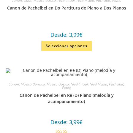
Canon
,
Dúos
,
Música clásica
,
Nivel Inicial
,
Nivel Medio
,
Pachelbel
,
Piano
Canon de Pachelbel en Do Partitura de Piano a Dos Pianos
Desde:
3,99
€
Seleccionar opciones
Canon
,
Música Barroca
,
Música clásica
,
Nivel Inicial
,
Nivel Medio
,
Pachelbel
,
Piano
Canon de Pachelbel en Re (D) Piano (melodía y
acompañamiento)
Desde:
3,99
€