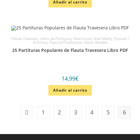
Añadir al carrito
Flauta Travesera
,
Libros de Partituras
,
Nivel Inicial
,
Nivel Medio
,
Popular /
Anónimo
,
Popular/Tradicional
,
Viento Madera
25 Partituras Populares de Flauta Travesera Libro PDF
14,99
€
Añadir al carrito
1
2
3
4
5
6