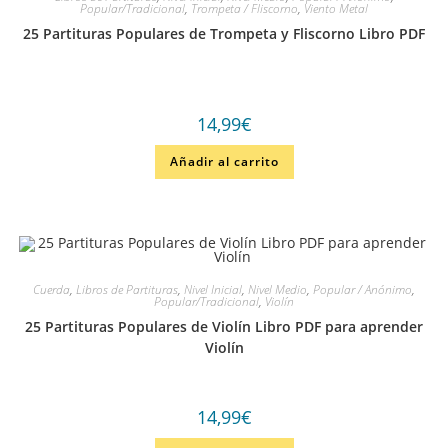
Popular/Tradicional
,
Trompeta / Fliscorno
,
Viento Metal
25 Partituras Populares de Trompeta y Fliscorno Libro PDF
14,99
€
Añadir al carrito
Cuerda
,
Libros de Partituras
,
Nivel Inicial
,
Nivel Medio
,
Popular / Anónimo
,
Popular/Tradicional
,
Violín
25 Partituras Populares de Violín Libro PDF para aprender
Violín
14,99
€