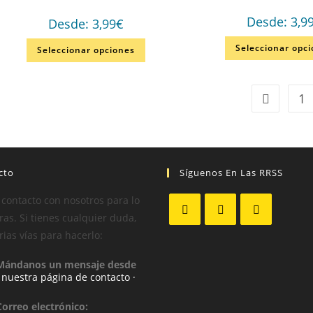
Desde:
3,9
Desde:
3,99
€
Seleccionar opc
Seleccionar opciones
1
cto
Síguenos En Las RRSS
 contacto con nosotros para lo
as. Si tienes cualquier duda,
rias vías para hacerlo:
Mándanos un mensaje desde
· nuestra página de contacto ·
Correo electrónico: