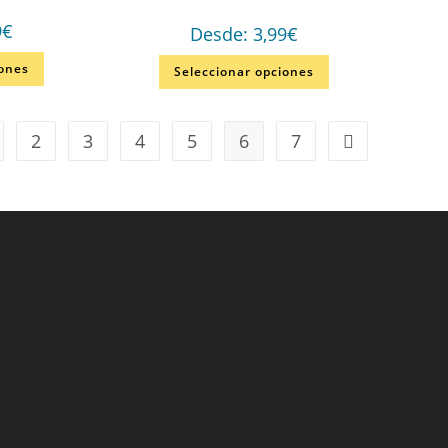
9
€
Desde:
3,99
€
iones
Seleccionar opciones
2
3
4
5
6
7