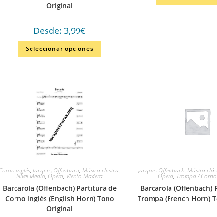
Original
Desde:
3,99
€
Seleccionar opciones
Corno inglés
,
Jacques Offenbach
,
Música clásica
,
Jacques Offenbach
,
Música clás
Nivel Medio
,
Ópera
,
Viento Madera
Ópera
,
Trompa / Corno
Barcarola (Offenbach) Partitura de
Barcarola (Offenbach) 
Corno Inglés (English Horn) Tono
Trompa (French Horn) T
Original