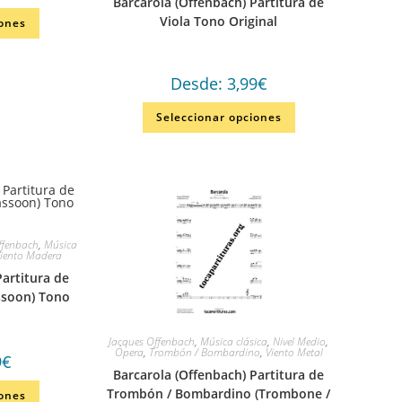
Barcarola (Offenbach) Partitura de
Viola Tono Original
iones
Desde:
3,99
€
Seleccionar opciones
ffenbach
,
Música
iento Madera
Partitura de
assoon) Tono
Jacques Offenbach
,
Música clásica
,
Nivel Medio
,
Ópera
,
Trombón / Bombardino
,
Viento Metal
9
€
Barcarola (Offenbach) Partitura de
Trombón / Bombardino (Trombone /
iones