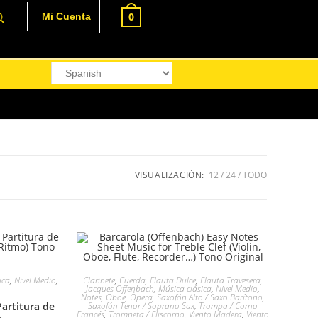
0
Mi Cuenta
VISUALIZACIÓN:
12
24
TODO
ica
,
Nivel Medio
,
Clarinete
,
Cuerda
,
Flauta Dulce
,
Flauta Travesera
,
Jacques Offenbach
,
Música clásica
,
Nivel Medio
,
Notes
,
Oboe
,
Ópera
,
Saxofón Alto / Saxo Barítono
,
Partitura de
Saxofón Tenor / Soprano Sax
,
Trompa / Corno
Francés
,
Trompeta / Fliscorno
,
Viento Madera
,
Viento