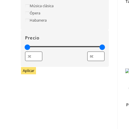
T
Música clásica
Ópera
Habanera
Precio
Aplicar
P