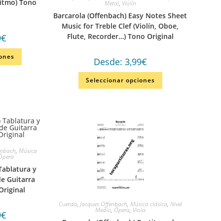
Ritmo) Tono
Metal
,
Violín
Barcarola (Offenbach) Easy Notes Sheet
Music for Treble Clef (Violín, Oboe,
Flute, Recorder…) Tono Original
9
€
iones
Desde:
3,99
€
Seleccionar opciones
enbach
,
Música
Ópera
Tablatura y
de Guitarra
Original
Cuerda
,
Jacques Offenbach
,
Música clásica
,
Nivel
Medio
,
Ópera
,
Viola
9
€