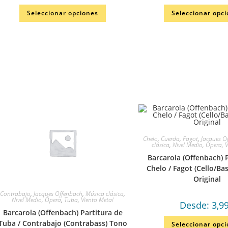
Seleccionar opciones
Seleccionar opc
Chelo
,
Cuerda
,
Fagot
,
Jacques O
clásica
,
Nivel Medio
,
Ópera
,
V
Barcarola (Offenbach) 
Chelo / Fagot (Cello/B
Original
Contrabajo
,
Jacques Offenbach
,
Música clásica
,
Nivel Medio
,
Ópera
,
Tuba
,
Viento Metal
Desde:
3,9
Barcarola (Offenbach) Partitura de
Tuba / Contrabajo (Contrabass) Tono
Seleccionar opc