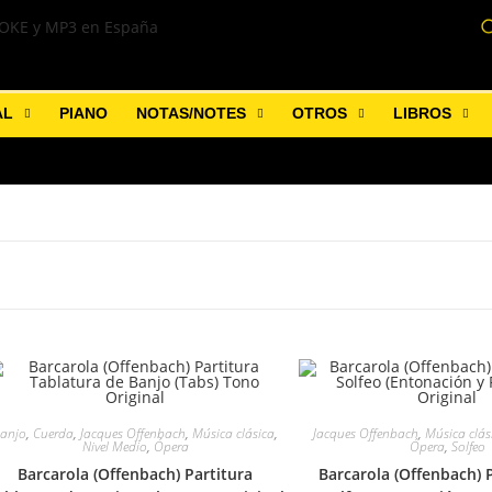
AL
PIANO
NOTAS/NOTES
OTROS
LIBROS
anjo
,
Cuerda
,
Jacques Offenbach
,
Música clásica
,
Jacques Offenbach
,
Música clás
Nivel Medio
,
Ópera
Ópera
,
Solfeo
Barcarola (Offenbach) Partitura
Barcarola (Offenbach) 