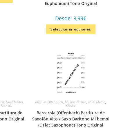
Euphonium) Tono Original
Desde:
3,99
€
Seleccionar opciones
ica
,
Nivel Medio
,
Jacques Offenbach
,
Música clásica
,
Nivel Medio
,
 Francés
Ópera
Partitura de
Barcarola (Offenbach) Partitura de
ono Original
Saxofón Alto / Saxo Barítono Mi bemol
(E Flat Saxophone) Tono Original