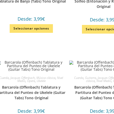
ablatura de Banjo (Tabs) Tono Original
Solfeo (Entonación y 
Original
Desde:
3,99
€
Desde:
3,9
Seleccionar opciones
Seleccionar opc
Cuerda
,
Jacques Offenbach
,
Música clásica
,
Nivel
Cuerda
,
Guitarra
,
Jacques Off
Medio
,
Ópera
,
Ukelele
clásica
,
Nivel Medio
,
Barcarola (Offenbach) Tablatura y
Barcarola (Offenbach) 
artitura del Punteo de Ukelele (Guitar
Partitura del Punteo 
Tabs) Tono Original
(Guitar Tabs) Tono 
Desde:
3,99
€
Desde:
3,9