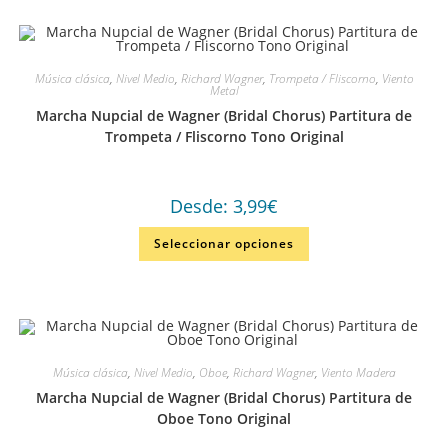
Música clásica
,
Nivel Medio
,
Richard Wagner
,
Trompeta / Fliscorno
,
Viento
Metal
Marcha Nupcial de Wagner (Bridal Chorus) Partitura de
Trompeta / Fliscorno Tono Original
Desde:
3,99
€
Seleccionar opciones
Música clásica
,
Nivel Medio
,
Oboe
,
Richard Wagner
,
Viento Madera
Marcha Nupcial de Wagner (Bridal Chorus) Partitura de
Oboe Tono Original