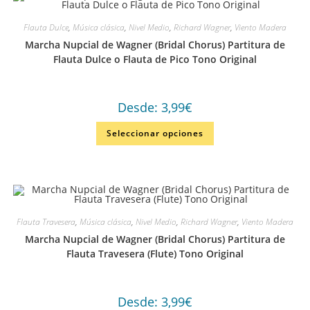
Flauta Dulce
,
Música clásica
,
Nivel Medio
,
Richard Wagner
,
Viento Madera
Marcha Nupcial de Wagner (Bridal Chorus) Partitura de
Flauta Dulce o Flauta de Pico Tono Original
Desde:
3,99
€
Seleccionar opciones
Flauta Travesera
,
Música clásica
,
Nivel Medio
,
Richard Wagner
,
Viento Madera
Marcha Nupcial de Wagner (Bridal Chorus) Partitura de
Flauta Travesera (Flute) Tono Original
Desde:
3,99
€