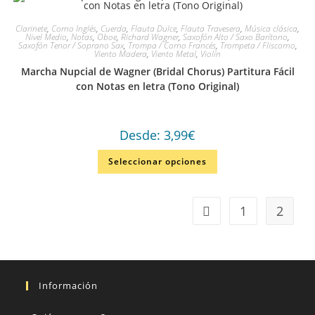
Clarinete
,
Corno Inglés
,
Cuerda
,
Flauta Dulce
,
Flauta Travesera
,
Música clásica
,
Nivel Medio
,
Notas
,
Oboe
,
Richard Wagner
,
Saxofón Alto / Saxo Barítono
,
Saxofón Tenor / Soprano Sax
,
Trompa / Corno Francés
,
Trompeta / Fliscorno
,
Viento Madera
,
Viento Metal
,
Violín
Marcha Nupcial de Wagner (Bridal Chorus) Partitura Fácil
con Notas en letra (Tono Original)
Desde:
3,99
€
Seleccionar opciones
1
2
Información