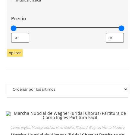
Precio
Aplicar
Corno inglés
,
Música clásica
,
Nivel Medio
,
Richard Wagner
,
Viento Madera
Marcha Nupcial de Wagner (Bridal Chorus) Partitura de