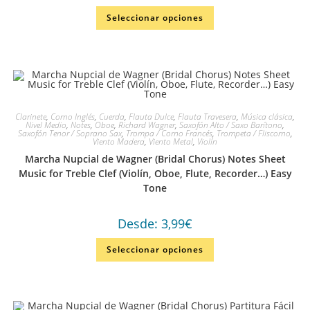
Seleccionar opciones
Clarinete
,
Corno Inglés
,
Cuerda
,
Flauta Dulce
,
Flauta Travesera
,
Música clásica
,
Nivel Medio
,
Notes
,
Oboe
,
Richard Wagner
,
Saxofón Alto / Saxo Barítono
,
Saxofón Tenor / Soprano Sax
,
Trompa / Corno Francés
,
Trompeta / Fliscorno
,
Viento Madera
,
Viento Metal
,
Violín
Marcha Nupcial de Wagner (Bridal Chorus) Notes Sheet
Music for Treble Clef (Violín, Oboe, Flute, Recorder…) Easy
Tone
Desde:
3,99
€
Seleccionar opciones