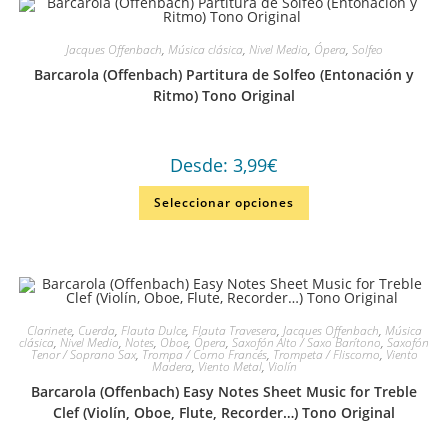
Jacques Offenbach
,
Música clásica
,
Nivel Medio
,
Ópera
,
Solfeo
Barcarola (Offenbach) Partitura de Solfeo (Entonación y
Ritmo) Tono Original
Desde:
3,99
€
Seleccionar opciones
Clarinete
,
Cuerda
,
Flauta Dulce
,
Flauta Travesera
,
Jacques Offenbach
,
Música
clásica
,
Nivel Medio
,
Notes
,
Oboe
,
Ópera
,
Saxofón Alto / Saxo Barítono
,
Saxofón
Tenor / Soprano Sax
,
Trompa / Corno Francés
,
Trompeta / Fliscorno
,
Viento
Madera
,
Viento Metal
,
Violín
Barcarola (Offenbach) Easy Notes Sheet Music for Treble
Clef (Violín, Oboe, Flute, Recorder…) Tono Original