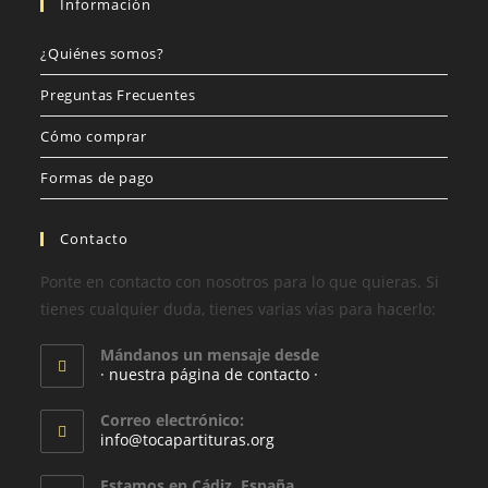
Información
¿Quiénes somos?
Preguntas Frecuentes
Cómo comprar
Formas de pago
Contacto
Ponte en contacto con nosotros para lo que quieras. Si
tienes cualquier duda, tienes varias vías para hacerlo:
Mándanos un mensaje desde
· nuestra página de contacto ·
Correo electrónico:
info@tocapartituras.org
Estamos en Cádiz, España