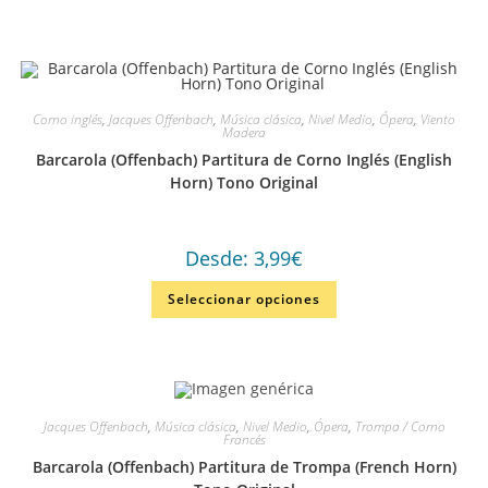
Corno inglés
,
Jacques Offenbach
,
Música clásica
,
Nivel Medio
,
Ópera
,
Viento
Madera
Barcarola (Offenbach) Partitura de Corno Inglés (English
Horn) Tono Original
Desde:
3,99
€
Seleccionar opciones
Jacques Offenbach
,
Música clásica
,
Nivel Medio
,
Ópera
,
Trompa / Corno
Francés
Barcarola (Offenbach) Partitura de Trompa (French Horn)