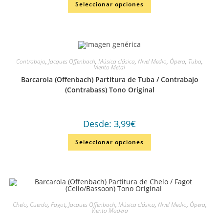
Seleccionar opciones
Contrabajo
,
Jacques Offenbach
,
Música clásica
,
Nivel Medio
,
Ópera
,
Tuba
,
Viento Metal
Barcarola (Offenbach) Partitura de Tuba / Contrabajo
(Contrabass) Tono Original
Desde:
3,99
€
Seleccionar opciones
Chelo
,
Cuerda
,
Fagot
,
Jacques Offenbach
,
Música clásica
,
Nivel Medio
,
Ópera
,
Viento Madera