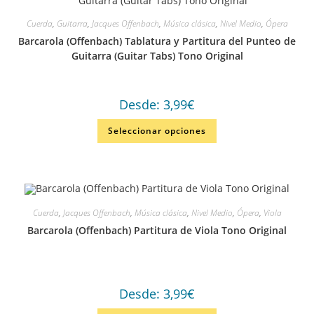
Cuerda
,
Guitarra
,
Jacques Offenbach
,
Música clásica
,
Nivel Medio
,
Ópera
Barcarola (Offenbach) Tablatura y Partitura del Punteo de
Guitarra (Guitar Tabs) Tono Original
Desde:
3,99
€
Seleccionar opciones
Cuerda
,
Jacques Offenbach
,
Música clásica
,
Nivel Medio
,
Ópera
,
Viola
Barcarola (Offenbach) Partitura de Viola Tono Original
Desde:
3,99
€