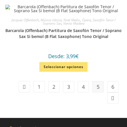
Jacques Offenbach
,
Música clásica
,
Nivel Medio
,
Ópera
,
Saxofón Tenor /
Soprano Sax
,
Viento Madera
Barcarola (Offenbach) Partitura de Saxofón Tenor / Soprano
Sax Si bemol (B Flat Saxophone) Tono Original
Desde:
3,99
€
Seleccionar opciones
1
2
3
4
5
6