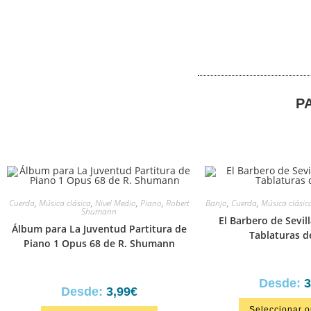
P
Cuerda
,
Música clásica
,
Nivel Medio
,
Piano
,
Robert
Banjo
,
Cuerda
,
Música clásic
Shumann
El Barbero de Sevill
Álbum para La Juventud Partitura de
Tablaturas d
Piano 1 Opus 68 de R. Shumann
Desde:
3
Desde:
3,99
€
Seleccionar 