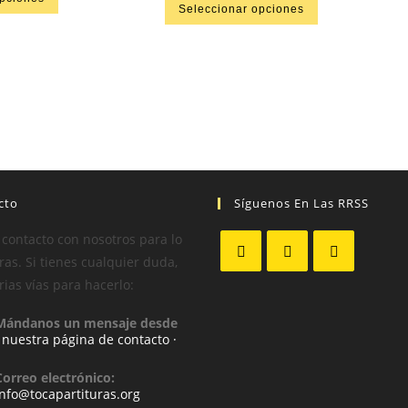
Seleccionar opciones
cto
Síguenos En Las RRSS
 contacto con nosotros para lo
as. Si tienes cualquier duda,
rias vías para hacerlo:
Mándanos un mensaje desde
· nuestra página de contacto ·
Correo electrónico:
info@tocapartituras.org