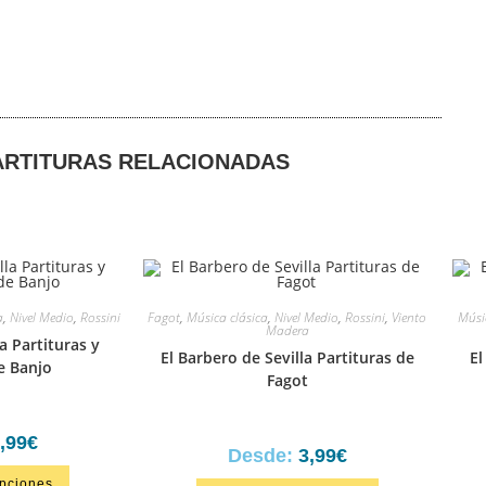
ARTITURAS RELACIONADAS
a
,
Nivel Medio
,
Rossini
Fagot
,
Música clásica
,
Nivel Medio
,
Rossini
,
Viento
Músi
Madera
a Partituras y
El Barbero de Sevilla Partituras de
El
e Banjo
Fagot
,99
€
Desde:
3,99
€
opciones