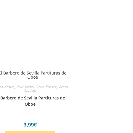
ca clásica
,
Nivel Medio
,
Oboe
,
Rossini
,
Viento
Madera
 Barbero de Sevilla Partituras de
Oboe
3,99
€