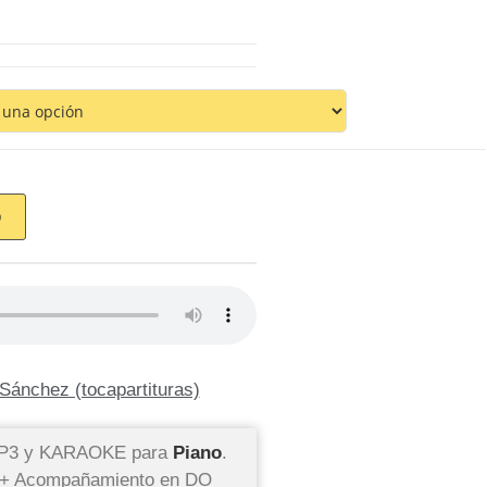
O
Sánchez (tocapartituras)
 MP3 y KARAOKE para
Piano
.
a + Acompañamiento en DO